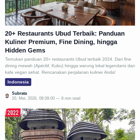
20+ Restaurants Ubud Terbaik: Panduan
Kuliner Premium, Fine Dining, hingga
Hidden Gems
Temukan panduan 20+ restaurants Ubud terbaik 2024. Dari fine
dining mewah (Apéritif, Kubu) hingga warung lokal legendaris dan
kafe vegan sehat. Rencanakan perjalanan kuliner Anda!
Indonesia
Subrata
20, Mei, 2026, 08:09:00 — 9 min read