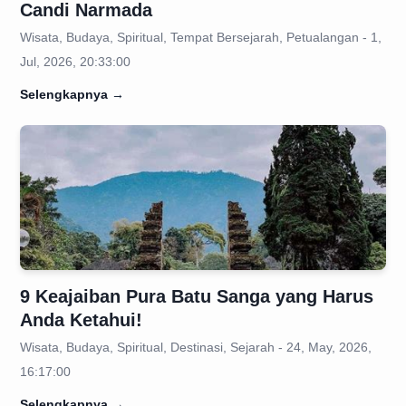
Candi Narmada
Wisata, Budaya, Spiritual, Tempat Bersejarah, Petualangan - 1,
Jul, 2026, 20:33:00
Selengkapnya
→
9 Keajaiban Pura Batu Sanga yang Harus
Anda Ketahui!
Wisata, Budaya, Spiritual, Destinasi, Sejarah - 24, May, 2026,
16:17:00
Selengkapnya
→