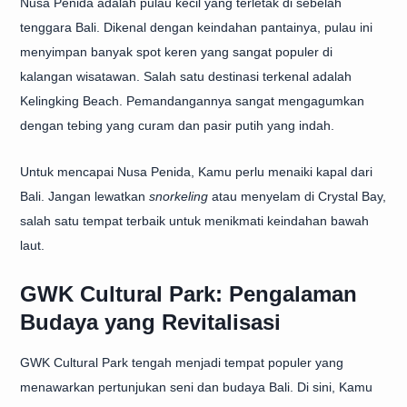
Nusa Penida adalah pulau kecil yang terletak di sebelah
tenggara Bali. Dikenal dengan keindahan pantainya, pulau ini
menyimpan banyak spot keren yang sangat populer di
kalangan wisatawan. Salah satu destinasi terkenal adalah
Kelingking Beach. Pemandangannya sangat mengagumkan
dengan tebing yang curam dan pasir putih yang indah.
Untuk mencapai Nusa Penida, Kamu perlu menaiki kapal dari
Bali. Jangan lewatkan
snorkeling
atau menyelam di Crystal Bay,
salah satu tempat terbaik untuk menikmati keindahan bawah
laut.
GWK Cultural Park: Pengalaman
Budaya yang Revitalisasi
GWK Cultural Park tengah menjadi tempat populer yang
menawarkan pertunjukan seni dan budaya Bali. Di sini, Kamu