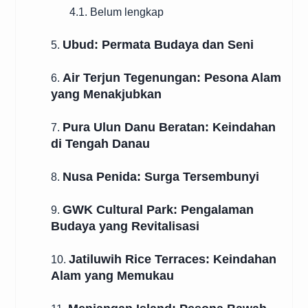
4.1. Belum lengkap
Ubud: Permata Budaya dan Seni
5.
Air Terjun Tegenungan: Pesona Alam
6.
yang Menakjubkan
Pura Ulun Danu Beratan: Keindahan
7.
di Tengah Danau
Nusa Penida: Surga Tersembunyi
8.
GWK Cultural Park: Pengalaman
9.
Budaya yang Revitalisasi
Jatiluwih Rice Terraces: Keindahan
10.
Alam yang Memukau