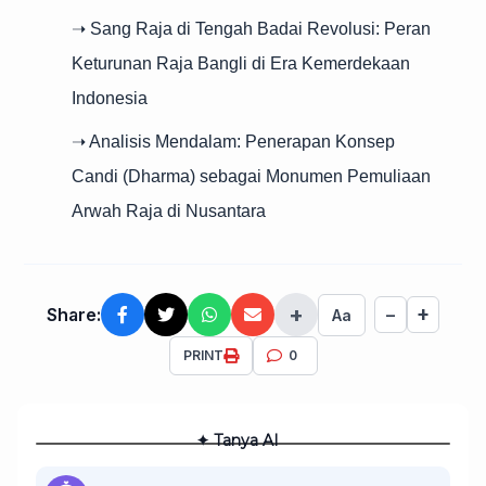
➝ Sang Raja di Tengah Badai Revolusi: Peran
Keturunan Raja Bangli di Era Kemerdekaan
Indonesia
➝ Analisis Mendalam: Penerapan Konsep
Candi (Dharma) sebagai Monumen Pemuliaan
Arwah Raja di Nusantara
+
+
Share:
−
Aa
PRINT
0
✦ Tanya AI