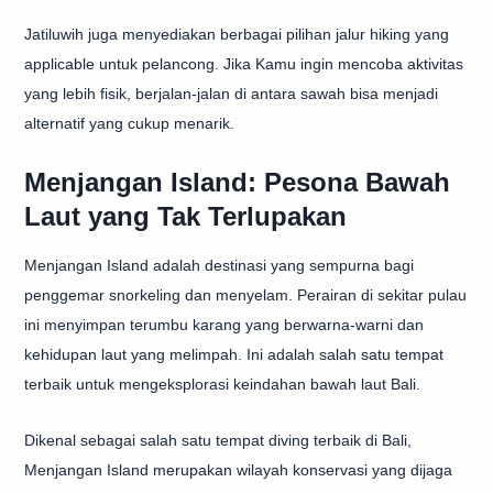
Jatiluwih juga menyediakan berbagai pilihan jalur hiking yang
applicable untuk pelancong. Jika Kamu ingin mencoba aktivitas
yang lebih fisik, berjalan-jalan di antara sawah bisa menjadi
alternatif yang cukup menarik.
Menjangan Island: Pesona Bawah
Laut yang Tak Terlupakan
Menjangan Island adalah destinasi yang sempurna bagi
penggemar snorkeling dan menyelam. Perairan di sekitar pulau
ini menyimpan terumbu karang yang berwarna-warni dan
kehidupan laut yang melimpah. Ini adalah salah satu tempat
terbaik untuk mengeksplorasi keindahan bawah laut Bali.
Dikenal sebagai salah satu tempat diving terbaik di Bali,
Menjangan Island merupakan wilayah konservasi yang dijaga