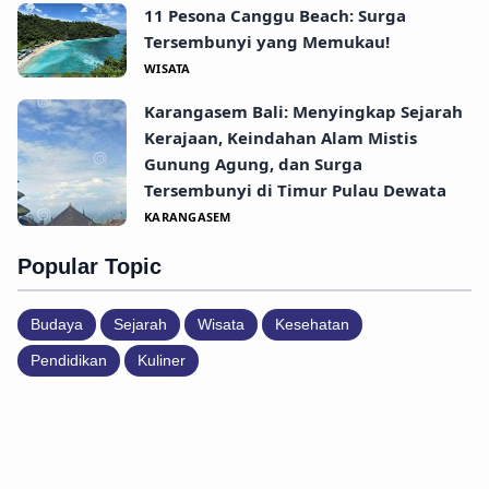
11 Pesona Canggu Beach: Surga
Tersembunyi yang Memukau!
WISATA
Karangasem Bali: Menyingkap Sejarah
Kerajaan, Keindahan Alam Mistis
Gunung Agung, dan Surga
Tersembunyi di Timur Pulau Dewata
KARANGASEM
Popular Topic
Budaya
Sejarah
Wisata
Kesehatan
Pendidikan
Kuliner