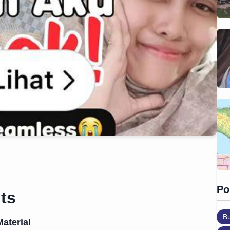
Po
ts
B
aterial