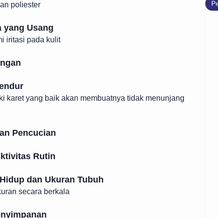
Pe
an poliester
a yang Usang
iritasi pada kulit
ungan
gendur
liki karet yang baik akan membuatnya tidak menunjang
dan Pencucian
ktivitas Rutin
Hidup dan Ukuran Tubuh
uran secara berkala
enyimpanan