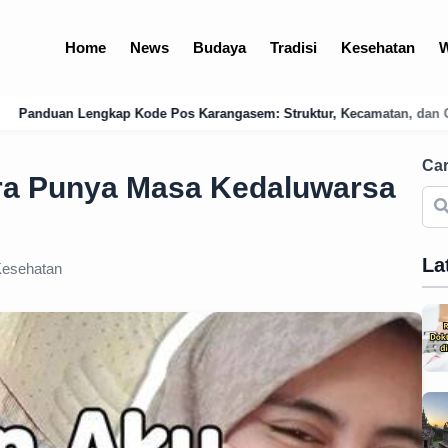
Home
News
Budaya
Tradisi
Kesehatan
W
arangasem: Struktur, Kecamatan, dan Optimalisasi Logistik Bali Timu
Car
ra Punya Masa Kedaluwarsa
La
esehatan