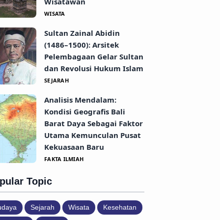
Wisatawan
WISATA
Sultan Zainal Abidin
(1486–1500): Arsitek
Pelembagaan Gelar Sultan
dan Revolusi Hukum Islam
SEJARAH
Analisis Mendalam:
Kondisi Geografis Bali
Barat Daya Sebagai Faktor
Utama Kemunculan Pusat
Kekuasaan Baru
FAKTA ILMIAH
pular Topic
udaya
Sejarah
Wisata
Kesehatan