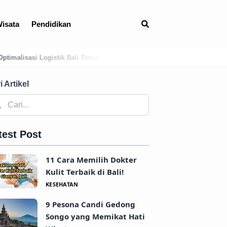
isata
Pendidikan
r
Menguak Jejak Kuno: Asal-Usul Mitologis dan Hubungan Awal Ta
i Artikel
test Post
11 Cara Memilih Dokter
Kulit Terbaik di Bali!
KESEHATAN
9 Pesona Candi Gedong
Songo yang Memikat Hati