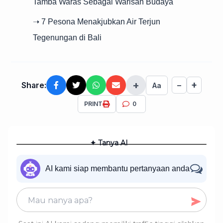
Tamba Waras Sebagai Warisan Budaya
➝ 7 Pesona Menakjubkan Air Terjun
Tegenungan di Bali
+
+
Share:
−
Aa
PRINT
0
✦ Tanya AI
AI kami siap membantu pertanyaan anda