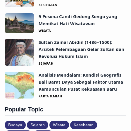
KESEHATAN
9 Pesona Candi Gedong Songo yang
Memikat Hati Wisatawan
WISATA
Sultan Zainal Abidin (1486–1500):
Arsitek Pelembagaan Gelar Sultan dan
Revolusi Hukum Islam
SEJARAH
Analisis Mendalam: Kondisi Geografis
Bali Barat Daya Sebagai Faktor Utama
Kemunculan Pusat Kekuasaan Baru
FAKTA ILMIAH
Popular Topic
Budaya
Sejarah
Wisata
Kesehatan