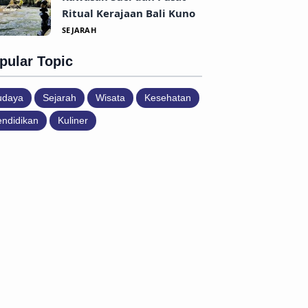
Ritual Kerajaan Bali Kuno
SEJARAH
pular Topic
udaya
Sejarah
Wisata
Kesehatan
ndidikan
Kuliner