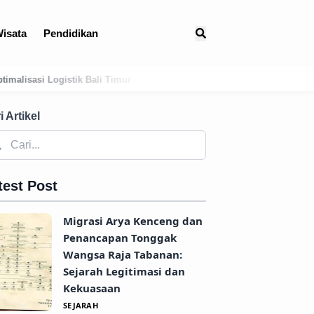
isata
Pendidikan
Menguak Jejak Kuno: Asal-Usul Mitologis dan Hubungan Awal Taban
i Artikel
test Post
Migrasi Arya Kenceng dan
Penancapan Tonggak
Wangsa Raja Tabanan:
Sejarah Legitimasi dan
Kekuasaan
SEJARAH