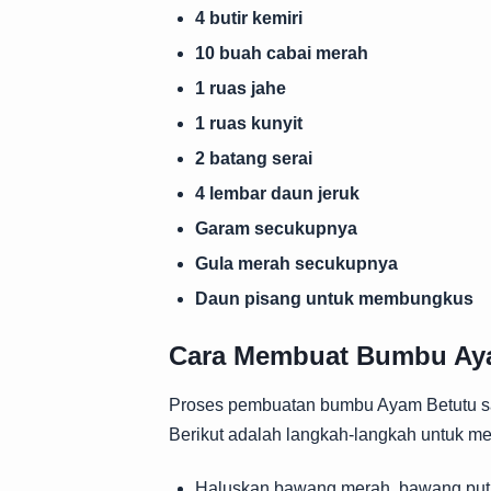
4 butir kemiri
10 buah cabai merah
1 ruas jahe
1 ruas kunyit
2 batang serai
4 lembar daun jeruk
Garam secukupnya
Gula merah secukupnya
Daun pisang untuk membungkus
Cara Membuat Bumbu Aya
Proses pembuatan bumbu Ayam Betutu san
Berikut adalah langkah-langkah untuk m
Haluskan bawang merah, bawang putih