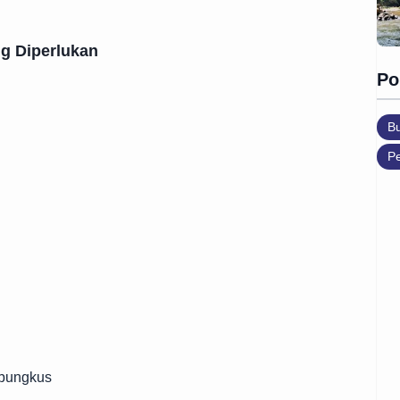
g Diperlukan
Po
B
Pe
mbungkus