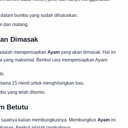
 dalam bumbu yang sudah dihaluskan.
m dan matang.
kan Dimasak
a adalah mempersiapkan
Ayam
yang akan dimasak. Hal ini
asa yang maksimal. Berikut cara mempersiapkan Ayam:
ir.
elama 15 menit untuk menghilangkan bau.
bu yang telah ditumis.
m Betutu
, saatnya kalian membungkusnya. Membungkus
Ayam
ini
mbapan. Berikut adalah langkahnya: