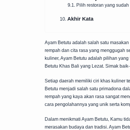
9.1. Pilih restoran yang sudah
Akhir Kata
10.
Ayam Betutu adalah salah satu masakan k
rempah dan cita rasa yang menggugah s
kuliner, Ayam Betutu adalah pilihan yang
Betutu Khas Bali yang Lezat. Simak baik-
Setiap daerah memiliki ciri khas kuliner t
Betutu menjadi salah satu primadona da
rempah yang kaya akan rasa sangat meng
cara pengolahannya yang unik serta kompo
Dalam menikmati Ayam Betutu, Kamu tida
merasakan budaya dan tradisi. Ayam Betu