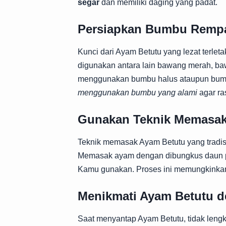
segar
dan memiliki daging yang padat.
Persiapkan Bumbu Remp
Kunci dari Ayam Betutu yang lezat ter
digunakan antara lain bawang merah, baw
menggunakan bumbu halus ataupun bumbu
menggunakan bumbu yang alami
agar ras
Gunakan Teknik Memasak 
Teknik memasak Ayam Betutu yang tradisio
Memasak ayam dengan dibungkus daun pi
Kamu gunakan. Proses ini memungkinka
Menikmati Ayam Betutu d
Saat menyantap Ayam Betutu, tidak lengk