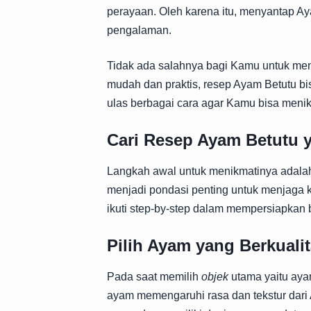
perayaan. Oleh karena itu, menyantap A
pengalaman.
Tidak ada salahnya bagi Kamu untuk men
mudah dan praktis, resep Ayam Betutu bi
ulas berbagai cara agar Kamu bisa menik
Cari Resep Ayam Betutu y
Langkah awal untuk menikmatinya adalah
menjadi pondasi penting untuk menjaga k
ikuti step-by-step dalam mempersiapkan
Pilih Ayam yang Berkuali
Pada saat memilih
objek
utama yaitu aya
ayam memengaruhi rasa dan tekstur dar