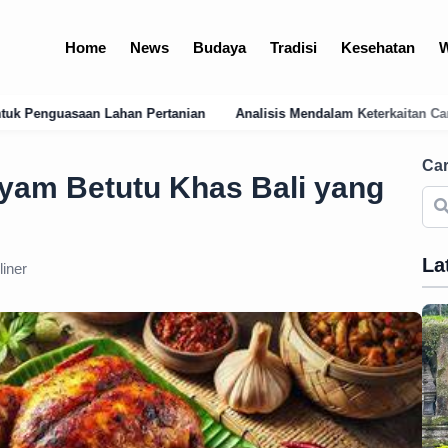
Home
News
Budaya
Tradisi
Kesehatan
W
an
Analisis Mendalam Keterkaitan Candi Gunung Kawi dengan Situs-
Car
yam Betutu Khas Bali yang
La
iner