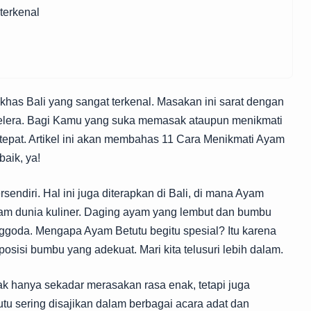
 terkenal
has Bali yang sangat terkenal. Masakan ini sarat dengan
elera. Bagi Kamu yang suka memasak ataupun menikmati
 tepat. Artikel ini akan membahas 11 Cara Menikmati Ayam
baik, ya!
ersendiri. Hal ini juga diterapkan di Bali, di mana Ayam
lam dunia kuliner. Daging ayam yang lembut dan bumbu
goda. Mengapa Ayam Betutu begitu spesial? Itu karena
sisi bumbu yang adekuat. Mari kita telusuri lebih dalam.
k hanya sekadar merasakan rasa enak, tetapi juga
tu sering disajikan dalam berbagai acara adat dan