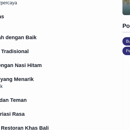
rpercaya
as
Po
h dengan Baik
B
Tradisional
Pe
engan Nasi Hitam
 yang Menarik
ik
 dan Teman
riasi Rasa
 Restoran Khas Bali