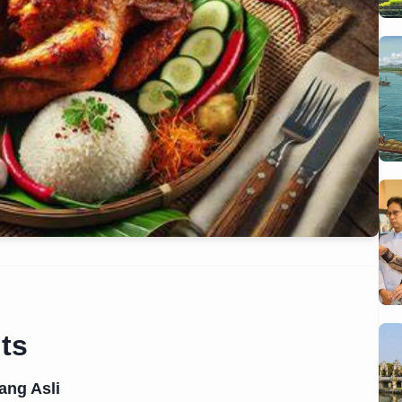
ts
ang Asli