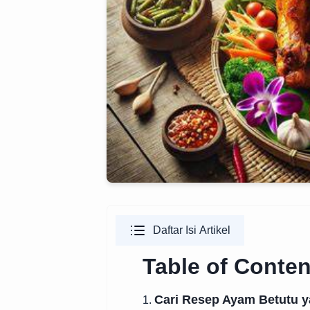
Daftar Isi Artikel
Table of Conten
Cari Resep Ayam Betutu y
1.