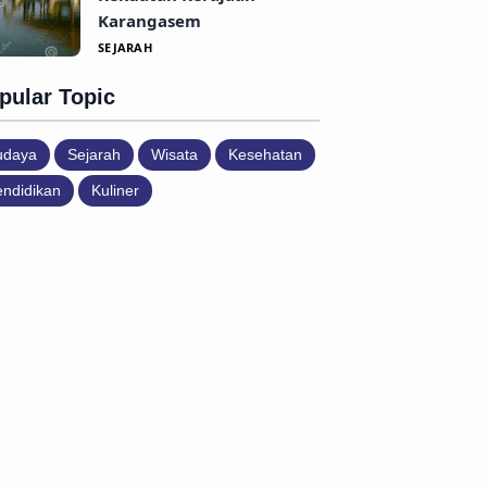
Karangasem
SEJARAH
pular Topic
udaya
Sejarah
Wisata
Kesehatan
ndidikan
Kuliner