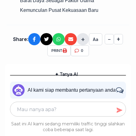
Barat Daya Sebagai Faktor Utama
Kemunculan Pusat Kekuasaan Baru
+
+
Share:
−
Aa
PRINT
0
✦ Tanya AI
AI kami siap membantu pertanyaan anda
Saat ini AI kami sedang memiliki traffic tinggi silahkan
coba beberapa saat lagi.