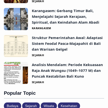
SEJARAH
Karangasem: Gerbang Timur Bali,
Menjelajahi Sejarah Kerajaan,
Spiritual, dan Keindahan Alam Abadi
KARANGASEM
Struktur Pemerintahan Awal: Adaptasi
Sistem Feodal Pasca-Majapahit di Bali
dan Warisan Gelgel
SEJARAH
Analisis Mendalam: Periode Kekuasaan
Raja Anak Wungsu (1049–1077 M) dan
Puncak Kestabilan Bali Kuno
SEJARAH
Popular Topic
Budaya
Sejarah
Wisata
Kesehatan