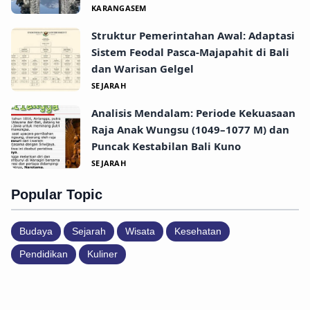
KARANGASEM
Struktur Pemerintahan Awal: Adaptasi
Sistem Feodal Pasca-Majapahit di Bali
dan Warisan Gelgel
SEJARAH
Analisis Mendalam: Periode Kekuasaan
Raja Anak Wungsu (1049–1077 M) dan
Puncak Kestabilan Bali Kuno
SEJARAH
Popular Topic
Budaya
Sejarah
Wisata
Kesehatan
Pendidikan
Kuliner