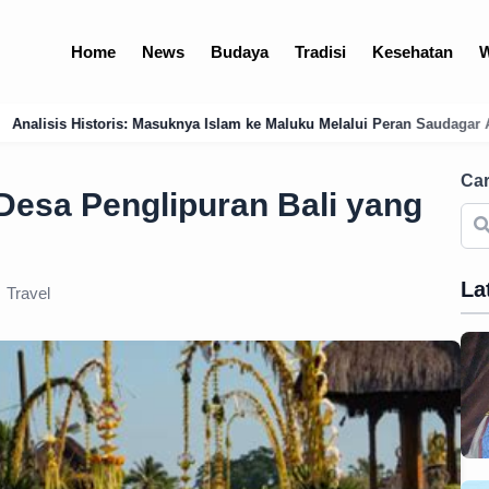
Home
News
Budaya
Tradisi
Kesehatan
W
slam ke Maluku Melalui Peran Saudagar Arab dan Jawa di Pelabuhan Ter
Car
 Desa Penglipuran Bali yang
La
Travel