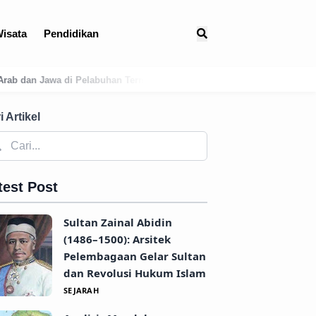
isata
Pendidikan
nate
Membedah Presensi Online Karangasem: Strategi Digitalisasi 
i Artikel
test Post
Sultan Zainal Abidin
(1486–1500): Arsitek
Pelembagaan Gelar Sultan
dan Revolusi Hukum Islam
SEJARAH