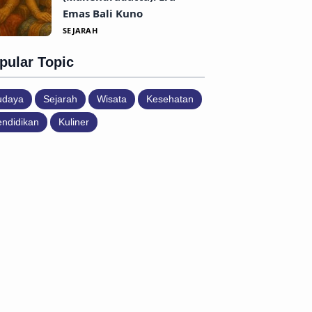
Emas Bali Kuno
SEJARAH
pular Topic
udaya
Sejarah
Wisata
Kesehatan
ndidikan
Kuliner