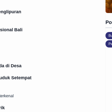
englipuran
Po
sional Bali
B
Pe
da di Desa
duduk Setempat
terkenal
rik