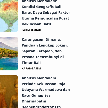
Analisis Mendalam:
Kondisi Geografis Bali
Barat Daya Sebagai Faktor
Utama Kemunculan Pusat
Kekuasaan Baru
FAKTA ILMIAH
Karangasem Dimana:
Panduan Lengkap Lokasi,
Sejarah Kerajaan, dan
Pesona Tersembunyi di
Timur Bali
KARANGASEM
Analisis Mendalam
Periode Kekuasaan Raja
Udayana Warmadewa dan
Ratu Gunapriya
Dharmapatni
(Mahendradatta): Era