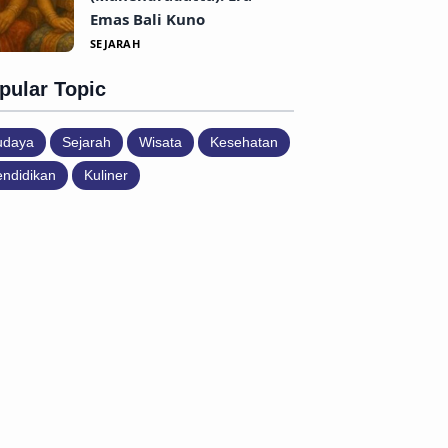
Emas Bali Kuno
SEJARAH
pular Topic
udaya
Sejarah
Wisata
Kesehatan
ndidikan
Kuliner