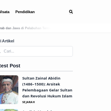
isata
Pendidikan
nate
Membedah Presensi Online Karangasem: Strategi Digitalisasi 
i Artikel
test Post
Sultan Zainal Abidin
(1486–1500): Arsitek
Pelembagaan Gelar Sultan
dan Revolusi Hukum Islam
SEJARAH