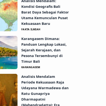
Analisis Mendalam:
Kondisi Geografis Bali
Barat Daya Sebagai Faktor
Utama Kemunculan Pusat
Kekuasaan Baru
FAKTA ILMIAH
Karangasem Dimana:
Panduan Lengkap Lokasi,
Sejarah Kerajaan, dan
Pesona Tersembunyi di
Timur Bali
KARANGASEM
Analisis Mendalam
Periode Kekuasaan Raja
Udayana Warmadewa dan
Ratu Gunapriya
Dharmapatni
(Mahendradatta): Era