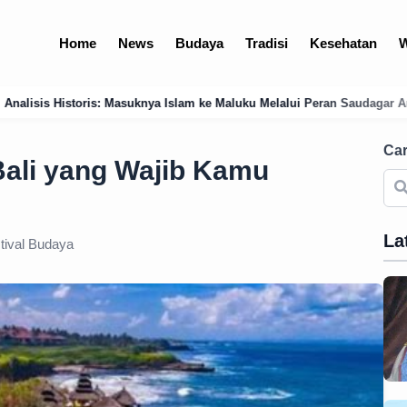
Home
News
Budaya
Tradisi
Kesehatan
W
slam ke Maluku Melalui Peran Saudagar Arab dan Jawa di Pelabuhan Ter
Car
Bali yang Wajib Kamu
La
tival Budaya