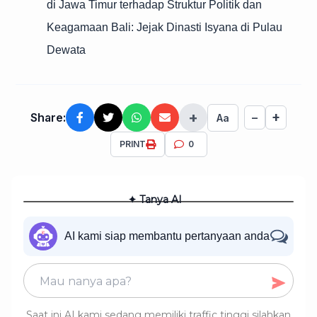
di Jawa Timur terhadap Struktur Politik dan
Keagamaan Bali: Jejak Dinasti Isyana di Pulau
Dewata
+
+
Share:
−
Aa
PRINT
0
✦ Tanya AI
AI kami siap membantu pertanyaan anda
Saat ini AI kami sedang memiliki traffic tinggi silahkan