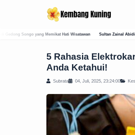
ati Wisatawan
Sultan Zainal Abidin (1486–1500): Arsitek Pelembag
5 Rahasia Elektroka
Anda Ketahui!
Subrata
04, Juli, 2025, 23:24:00
Kes