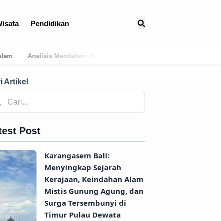
isata
Pendidikan
isi Geografis Bali Barat Daya Sebagai Faktor Utama Kemunculan Pusat
i Artikel
test Post
Karangasem Bali:
Menyingkap Sejarah
Kerajaan, Keindahan Alam
Mistis Gunung Agung, dan
Surga Tersembunyi di
Timur Pulau Dewata