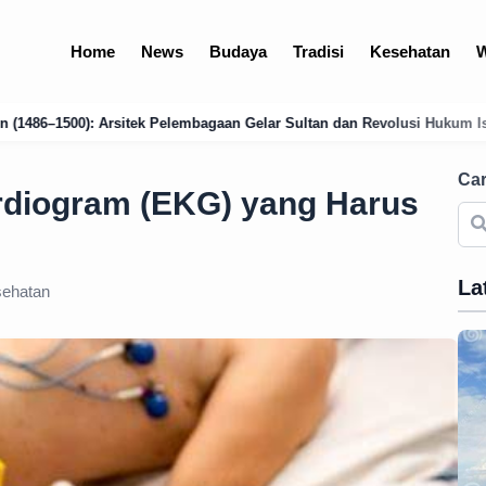
Home
News
Budaya
Tradisi
Kesehatan
W
aan Gelar Sultan dan Revolusi Hukum Islam
Analisis Mendalam: Kond
Car
rdiogram (EKG) yang Harus
La
ehatan