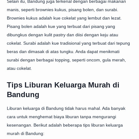
Selain itu, Bandung juga terkenal dengan berbagai makanan
manis, seperti brownies kukus, pisang bolen, dan surabi.
Brownies kukus adalah kue cokelat yang lembut dan lezat.
Pisang bolen adalah kue yang terbuat dari pisang yang
dibungkus dengan kulit pastry dan diisi dengan keju atau
cokelat. Surabi adalah kue tradisional yang terbuat dari tepung
beras dan dimasak di atas tungku. Anda dapat menikmati
surabi dengan berbagai topping, seperti oncom, gula merah,
atau cokelat.
Tips Liburan Keluarga Murah di
Bandung
Liburan keluarga di Bandung tidak harus mahal. Ada banyak
cara untuk menghemat biaya liburan tanpa mengurangi
kesenangan. Berikut adalah beberapa tips liburan keluarga
murah di Bandung: