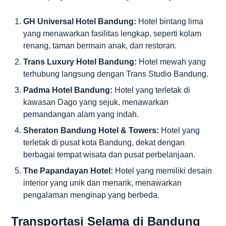
GH Universal Hotel Bandung:
Hotel bintang lima
yang menawarkan fasilitas lengkap, seperti kolam
renang, taman bermain anak, dan restoran.
Trans Luxury Hotel Bandung:
Hotel mewah yang
terhubung langsung dengan Trans Studio Bandung.
Padma Hotel Bandung:
Hotel yang terletak di
kawasan Dago yang sejuk, menawarkan
pemandangan alam yang indah.
Sheraton Bandung Hotel & Towers:
Hotel yang
terletak di pusat kota Bandung, dekat dengan
berbagai tempat wisata dan pusat perbelanjaan.
The Papandayan Hotel:
Hotel yang memiliki desain
interior yang unik dan menarik, menawarkan
pengalaman menginap yang berbeda.
Transportasi Selama di Bandung