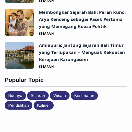
SEJARAH
Membongkar Sejarah Bali: Peran Kunci
Arya Kenceng sebagai Pasek Pertama
yang Memegang Kuasa Politik
SEJARAH
Amlapura: Jantung Sejarah Bali Timur
yang Terlupakan – Menguak Kekuatan
Kerajaan Karangasem
SEJARAH
Popular Topic
Budaya
Sejarah
Wisata
Kesehatan
Pendidikan
Kuliner