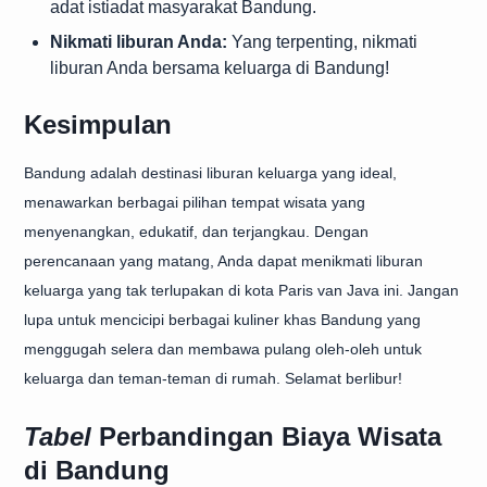
adat istiadat masyarakat Bandung.
Nikmati liburan Anda:
Yang terpenting, nikmati
liburan Anda bersama keluarga di Bandung!
Kesimpulan
Bandung adalah destinasi liburan keluarga yang ideal,
menawarkan berbagai pilihan tempat wisata yang
menyenangkan, edukatif, dan terjangkau. Dengan
perencanaan yang matang, Anda dapat menikmati liburan
keluarga yang tak terlupakan di kota Paris van Java ini. Jangan
lupa untuk mencicipi berbagai kuliner khas Bandung yang
menggugah selera dan membawa pulang oleh-oleh untuk
keluarga dan teman-teman di rumah. Selamat berlibur!
Tabel
Perbandingan Biaya Wisata
di Bandung