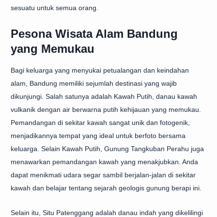
sesuatu untuk semua orang.
Pesona Wisata Alam Bandung
yang Memukau
Bagi keluarga yang menyukai petualangan dan keindahan
alam, Bandung memiliki sejumlah destinasi yang wajib
dikunjungi. Salah satunya adalah Kawah Putih, danau kawah
vulkanik dengan air berwarna putih kehijauan yang memukau.
Pemandangan di sekitar kawah sangat unik dan fotogenik,
menjadikannya tempat yang ideal untuk berfoto bersama
keluarga. Selain Kawah Putih, Gunung Tangkuban Perahu juga
menawarkan pemandangan kawah yang menakjubkan. Anda
dapat menikmati udara segar sambil berjalan-jalan di sekitar
kawah dan belajar tentang sejarah geologis gunung berapi ini.
Selain itu, Situ Patenggang adalah danau indah yang dikelilingi