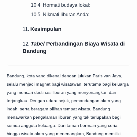
10.4. Hormati budaya lokal:
10.5. Nikmati liburan Anda:
Kesimpulan
11.
Tabel
Perbandingan Biaya Wisata di
12.
Bandung
Bandung, kota yang dikenal dengan julukan Paris van Java,
selalu menjadi magnet bagi wisatawan, terutama bagi keluarga
yang mencari destinasi liburan yang menyenangkan dan
terjangkau. Dengan udara sejuk, pemandangan alam yang
indah, serta beragam pilihan tempat wisata, Bandung
menawarkan pengalaman liburan yang tak terlupakan bagi
semua anggota keluarga. Dari taman bermain yang ceria
hingga wisata alam yang menenangkan, Bandung memiliki