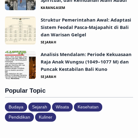
Spiritual, dan Keindahan Alam Abadi
KARANGASEM
Struktur Pemerintahan Awal: Adaptasi
Sistem Feodal Pasca-Majapahit di Bali
dan Warisan Gelgel
SEJARAH
Analisis Mendalam: Periode Kekuasaan
Raja Anak Wungsu (1049–1077 M) dan
Puncak Kestabilan Bali Kuno
SEJARAH
Popular Topic
Budaya
Sejarah
Wisata
Kesehatan
Pendidikan
Kuliner