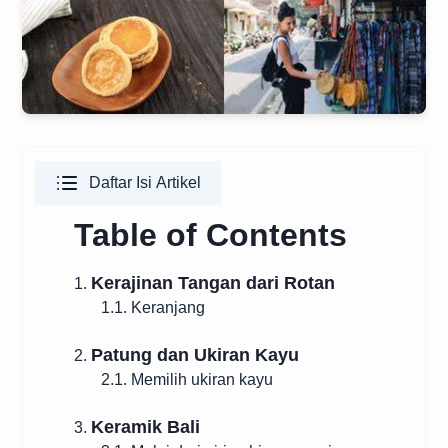
Daftar Isi Artikel
Table of Contents
Kerajinan Tangan dari Rotan
1.
1.1. Keranjang
Patung dan Ukiran Kayu
2.
2.1. Memilih ukiran kayu
Keramik Bali
3.