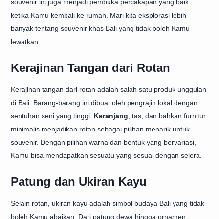
souvenir ini juga menjadi pembuka percakapan yang baik
ketika Kamu kembali ke rumah. Mari kita eksplorasi lebih
banyak tentang souvenir khas Bali yang tidak boleh Kamu
lewatkan.
Kerajinan Tangan dari Rotan
Kerajinan tangan dari rotan adalah salah satu produk unggulan
di Bali. Barang-barang ini dibuat oleh pengrajin lokal dengan
sentuhan seni yang tinggi.
Keranjang
, tas, dan bahkan furnitur
minimalis menjadikan rotan sebagai pilihan menarik untuk
souvenir. Dengan pilihan warna dan bentuk yang bervariasi,
Kamu bisa mendapatkan sesuatu yang sesuai dengan selera.
Patung dan Ukiran Kayu
Selain rotan, ukiran kayu adalah simbol budaya Bali yang tidak
boleh Kamu abaikan. Dari patung dewa hingga ornamen