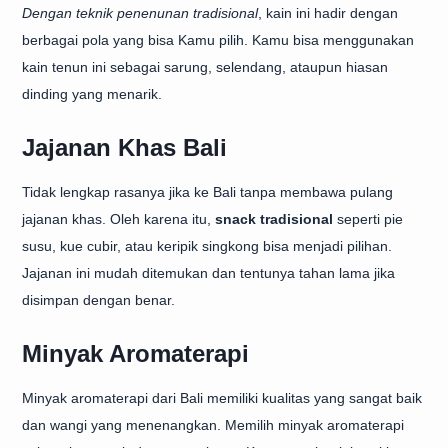
Dengan teknik penenunan tradisional
, kain ini hadir dengan
berbagai pola yang bisa Kamu pilih. Kamu bisa menggunakan
kain tenun ini sebagai sarung, selendang, ataupun hiasan
dinding yang menarik.
Jajanan Khas Bali
Tidak lengkap rasanya jika ke Bali tanpa membawa pulang
jajanan khas. Oleh karena itu,
snack tradisional
seperti pie
susu, kue cubir, atau keripik singkong bisa menjadi pilihan.
Jajanan ini mudah ditemukan dan tentunya tahan lama jika
disimpan dengan benar.
Minyak Aromaterapi
Minyak aromaterapi dari Bali memiliki kualitas yang sangat baik
dan wangi yang menenangkan. Memilih minyak aromaterapi