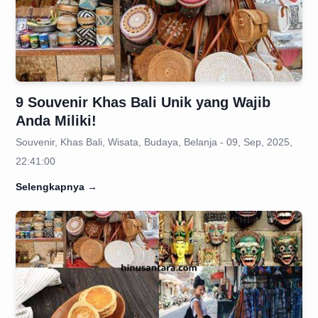
9 Souvenir Khas Bali Unik yang Wajib
Anda Miliki!
Souvenir, Khas Bali, Wisata, Budaya, Belanja - 09, Sep, 2025,
22:41:00
Selengkapnya
→