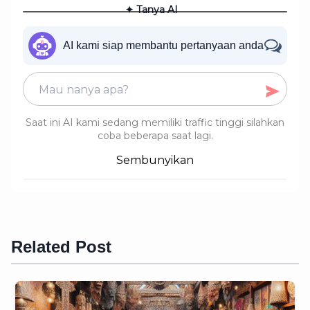
✦ Tanya AI
AI kami siap membantu pertanyaan anda
Saat ini AI kami sedang memiliki traffic tinggi silahkan
coba beberapa saat lagi.
Sembunyikan
Related Post