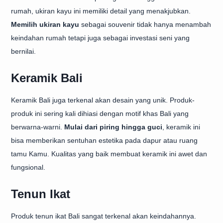
rumah, ukiran kayu ini memiliki detail yang menakjubkan.
Memilih ukiran kayu
sebagai souvenir tidak hanya menambah
keindahan rumah tetapi juga sebagai investasi seni yang
bernilai.
Keramik Bali
Keramik Bali juga terkenal akan desain yang unik. Produk-
produk ini sering kali dihiasi dengan motif khas Bali yang
berwarna-warni.
Mulai dari piring hingga guci
, keramik ini
bisa memberikan sentuhan estetika pada dapur atau ruang
tamu Kamu. Kualitas yang baik membuat keramik ini awet dan
fungsional.
Tenun Ikat
Produk tenun ikat Bali sangat terkenal akan keindahannya.