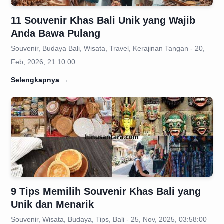
11 Souvenir Khas Bali Unik yang Wajib
Anda Bawa Pulang
Souvenir, Budaya Bali, Wisata, Travel, Kerajinan Tangan - 20,
Feb, 2026, 21:10:00
Selengkapnya
→
9 Tips Memilih Souvenir Khas Bali yang
Unik dan Menarik
Souvenir, Wisata, Budaya, Tips, Bali - 25, Nov, 2025, 03:58:00