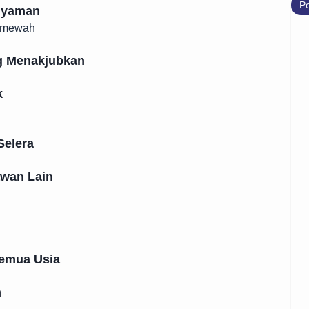
Pe
Nyaman
t mewah
g Menakjubkan
k
Selera
awan Lain
Semua Usia
h