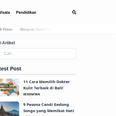
isata
Pendidikan
 Asal-Usul Mitologis dan Hubungan Awal Tabanan dengan Dinasti War
i Artikel
test Post
11 Cara Memilih Dokter
Kulit Terbaik di Bali!
KESEHATAN
9 Pesona Candi Gedong
Songo yang Memikat Hati