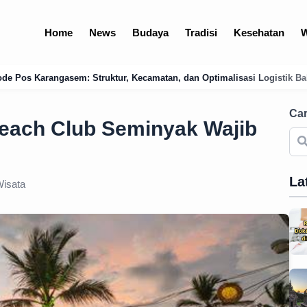
Home
News
Budaya
Tradisi
Kesehatan
W
matan, dan Optimalisasi Logistik Bali Timur
Menguak Jejak Kuno:
Car
each Club Seminyak Wajib
La
isata