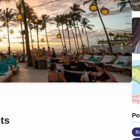
Po
ts
B