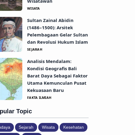
Wisatawan
WISATA
Sultan Zainal Abidin
(1486–1500): Arsitek
Pelembagaan Gelar Sultan
dan Revolusi Hukum Islam
SEJARAH
Analisis Mendalam:
Kondisi Geografis Bali
Barat Daya Sebagai Faktor
Utama Kemunculan Pusat
Kekuasaan Baru
FAKTA ILMIAH
pular Topic
udaya
Sejarah
Wisata
Kesehatan