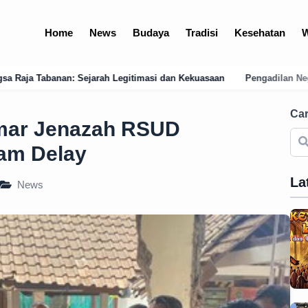
Home
News
Budaya
Tradisi
Kesehatan
W
masi dan Kekuasaan
Pengadilan Negeri Amlapura: Profil, Layanan E
Car
amar Jenazah RSUD
am Delay
La
News