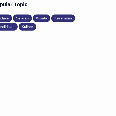
pular Topic
udaya
Sejarah
Wisata
Kesehatan
ndidikan
Kuliner