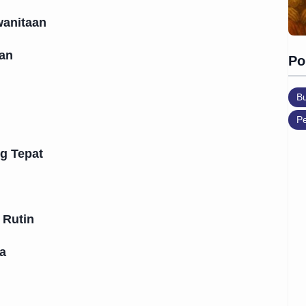
wanitaan
an
Po
B
Pe
g Tepat
 Rutin
a