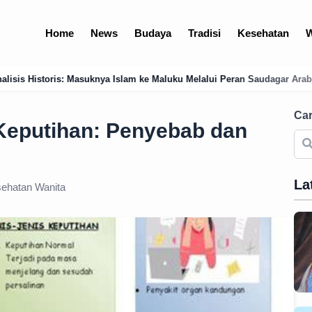
Home
News
Budaya
Tradisi
Kesehatan
W
slam ke Maluku Melalui Peran Saudagar Arab dan Jawa di Pelabuhan Ter
Car
i Keputihan: Penyebab dan
La
ehatan Wanita