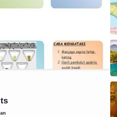
ts
han