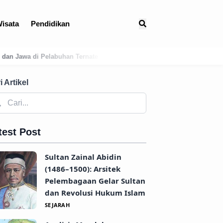
isata
Pendidikan
nate
Membedah Presensi Online Karangasem: Strategi Digitalisasi 
i Artikel
test Post
Sultan Zainal Abidin
(1486–1500): Arsitek
Pelembagaan Gelar Sultan
dan Revolusi Hukum Islam
SEJARAH