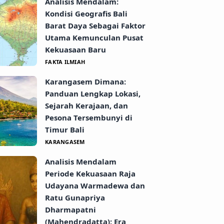
Analisis Mendalam:
Kondisi Geografis Bali
Barat Daya Sebagai Faktor
Utama Kemunculan Pusat
Kekuasaan Baru
FAKTA ILMIAH
Karangasem Dimana:
Panduan Lengkap Lokasi,
Sejarah Kerajaan, dan
Pesona Tersembunyi di
Timur Bali
KARANGASEM
Analisis Mendalam
Periode Kekuasaan Raja
Udayana Warmadewa dan
Ratu Gunapriya
Dharmapatni
(Mahendradatta): Era