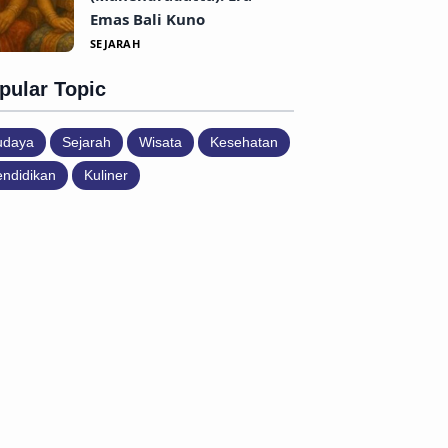
Emas Bali Kuno
SEJARAH
pular Topic
udaya
Sejarah
Wisata
Kesehatan
ndidikan
Kuliner