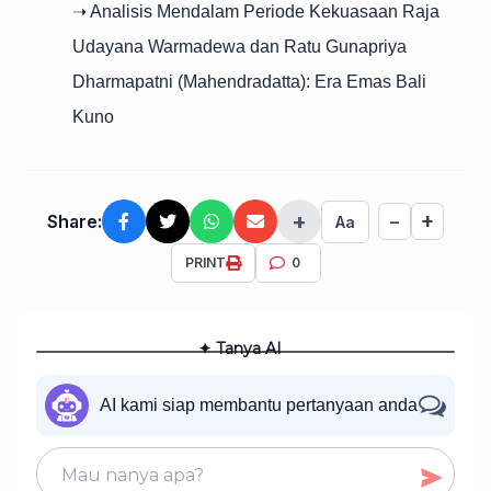
➝ Analisis Mendalam Periode Kekuasaan Raja
Udayana Warmadewa dan Ratu Gunapriya
Dharmapatni (Mahendradatta): Era Emas Bali
Kuno
+
+
Share:
−
Aa
PRINT
0
✦ Tanya AI
AI kami siap membantu pertanyaan anda