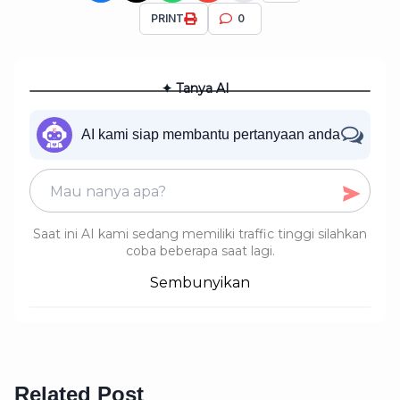
PRINT
0
✦ Tanya AI
AI kami siap membantu pertanyaan anda
Saat ini AI kami sedang memiliki traffic tinggi silahkan
coba beberapa saat lagi.
Sembunyikan
Related Post