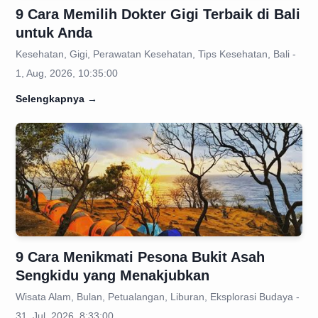
9 Cara Memilih Dokter Gigi Terbaik di Bali
untuk Anda
Kesehatan, Gigi, Perawatan Kesehatan, Tips Kesehatan, Bali -
1, Aug, 2026, 10:35:00
Selengkapnya
→
9 Cara Menikmati Pesona Bukit Asah
Sengkidu yang Menakjubkan
Wisata Alam, Bulan, Petualangan, Liburan, Eksplorasi Budaya -
31, Jul, 2026, 8:33:00