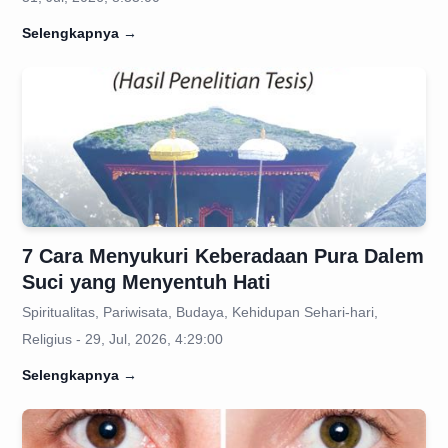
Selengkapnya
→
7 Cara Menyukuri Keberadaan Pura Dalem
Suci yang Menyentuh Hati
Spiritualitas, Pariwisata, Budaya, Kehidupan Sehari-hari,
Religius - 29, Jul, 2026, 4:29:00
Selengkapnya
→