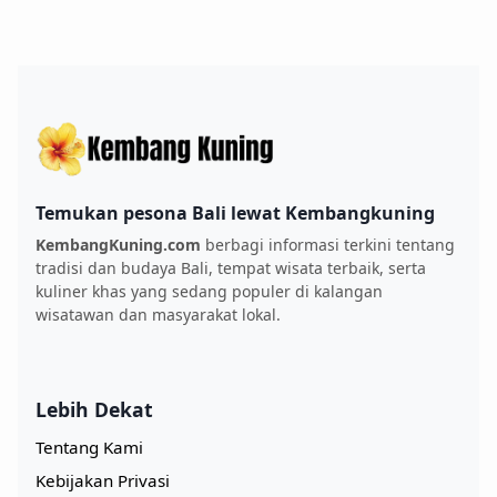
Temukan pesona Bali lewat Kembangkuning
KembangKuning.com
berbagi informasi terkini tentang
tradisi dan budaya Bali, tempat wisata terbaik, serta
kuliner khas yang sedang populer di kalangan
wisatawan dan masyarakat lokal.
Lebih Dekat
Tentang Kami
Kebijakan Privasi