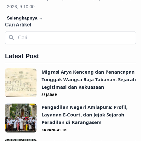
2026, 9:10:00
Selengkapnya
→
Cari Artikel
Latest Post
Migrasi Arya Kenceng dan Penancapan
Tonggak Wangsa Raja Tabanan: Sejarah
Legitimasi dan Kekuasaan
SEJARAH
Pengadilan Negeri Amlapura: Profil,
Layanan E-Court, dan Jejak Sejarah
Peradilan di Karangasem
KARANGASEM