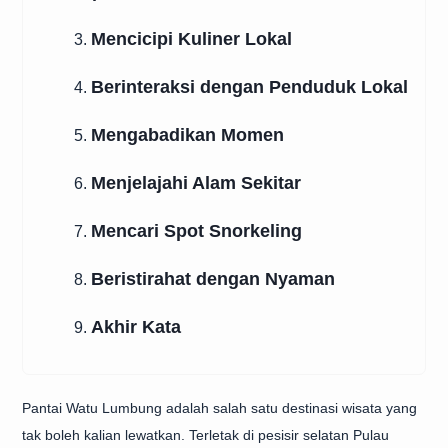
Mencicipi Kuliner Lokal
3.
Berinteraksi dengan Penduduk Lokal
4.
Mengabadikan Momen
5.
Menjelajahi Alam Sekitar
6.
Mencari Spot Snorkeling
7.
Beristirahat dengan Nyaman
8.
Akhir Kata
9.
Pantai Watu Lumbung adalah salah satu destinasi wisata yang
tak boleh kalian lewatkan. Terletak di pesisir selatan Pulau