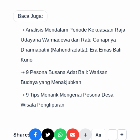
Baca Juga:
➝ Analisis Mendalam Periode Kekuasaan Raja
Udayana Warmadewa dan Ratu Gunapriya
Dharmapatni (Mahendradatta): Era Emas Bali
Kuno
➝ 9 Pesona Busana Adat Bali: Warisan
Budaya yang Menakjubkan
➝ 9 Tips Menarik Mengenai Pesona Desa
Wisata Penglipuran
+
+
Share:
−
Aa