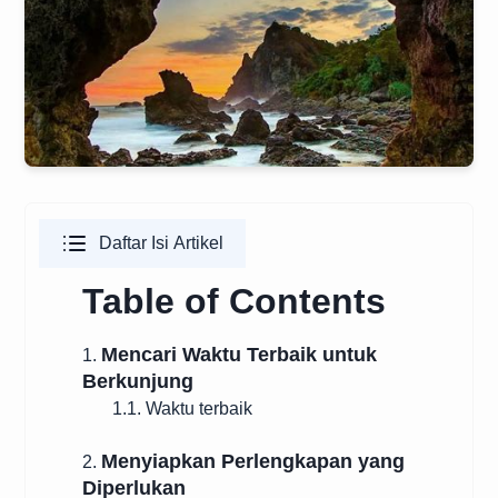
Daftar Isi Artikel
Table of Contents
Mencari Waktu Terbaik untuk
1.
Berkunjung
1.1. Waktu terbaik
Menyiapkan Perlengkapan yang
2.
Diperlukan