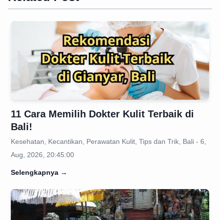
11 Cara Memilih Dokter Kulit Terbaik di
Bali!
Kesehatan, Kecantikan, Perawatan Kulit, Tips dan Trik, Bali - 6,
Aug, 2026, 20:45:00
Selengkapnya
→