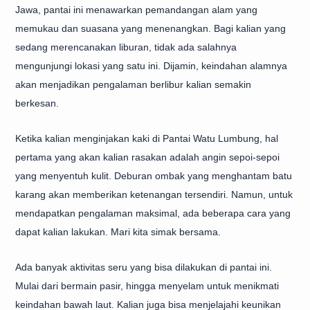
Jawa, pantai ini menawarkan pemandangan alam yang
memukau dan suasana yang menenangkan. Bagi kalian yang
sedang merencanakan liburan, tidak ada salahnya
mengunjungi lokasi yang satu ini. Dijamin, keindahan alamnya
akan menjadikan pengalaman berlibur kalian semakin
berkesan.
Ketika kalian menginjakan kaki di Pantai Watu Lumbung, hal
pertama yang akan kalian rasakan adalah angin sepoi-sepoi
yang menyentuh kulit. Deburan ombak yang menghantam batu
karang akan memberikan ketenangan tersendiri. Namun, untuk
mendapatkan pengalaman maksimal, ada beberapa cara yang
dapat kalian lakukan. Mari kita simak bersama.
Ada banyak aktivitas seru yang bisa dilakukan di pantai ini.
Mulai dari bermain pasir, hingga menyelam untuk menikmati
keindahan bawah laut. Kalian juga bisa menjelajahi keunikan