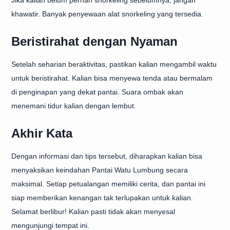
Jika kalian belum pernah snorkeling sebelumnya, jangan
khawatir. Banyak penyewaan alat snorkeling yang tersedia.
Beristirahat dengan Nyaman
Setelah seharian beraktivitas, pastikan kalian mengambil waktu
untuk beristirahat. Kalian bisa menyewa tenda atau bermalam
di penginapan yang dekat pantai. Suara ombak akan
menemani tidur kalian dengan lembut.
Akhir Kata
Dengan informasi dan tips tersebut, diharapkan kalian bisa
menyaksikan keindahan Pantai Watu Lumbung secara
maksimal. Setiap petualangan memiliki cerita, dan pantai ini
siap memberikan kenangan tak terlupakan untuk kalian.
Selamat berlibur! Kalian pasti tidak akan menyesal
mengunjungi tempat ini.