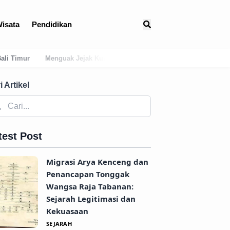
isata
Pendidikan
uno: Asal-Usul Mitologis dan Hubungan Awal Tabanan dengan Dinasti
i Artikel
test Post
Migrasi Arya Kenceng dan
Penancapan Tonggak
Wangsa Raja Tabanan:
Sejarah Legitimasi dan
Kekuasaan
SEJARAH