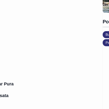
Po
B
Pe
ar Pura
sata