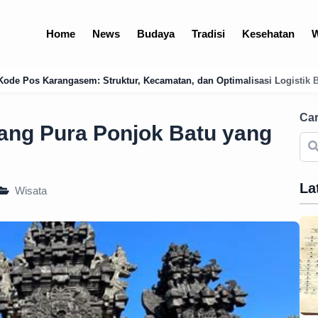
Home
News
Budaya
Tradisi
Kesehatan
W
Kecamatan, dan Optimalisasi Logistik Bali Timur
Menguak Jejak K
Car
tang Pura Ponjok Batu yang
La
Wisata