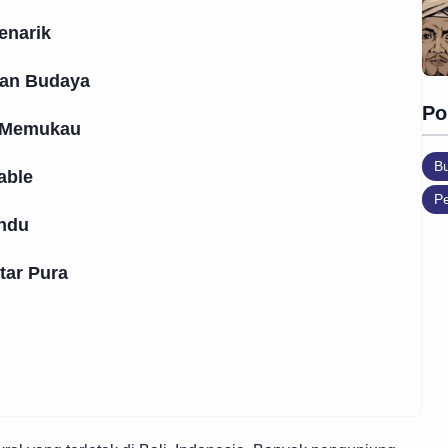
enarik
tan Budaya
Po
 Memukau
B
able
Pe
indu
itar Pura