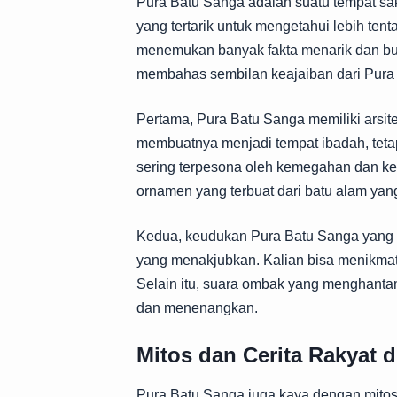
Pura Batu Sanga adalah suatu tempat sakr
yang tertarik untuk mengetahui lebih tent
menemukan banyak fakta menarik dan buda
membahas sembilan keajaiban dari Pura 
Pertama, Pura Batu Sanga memiliki arsitek
membuatnya menjadi tempat ibadah, teta
sering terpesona oleh kemegahan dan 
ornamen yang terbuat dari batu alam yang
Kedua, keudukan Pura Batu Sanga yang 
yang menakjubkan. Kalian bisa menikmati
Selain itu, suara ombak yang menghanta
dan menenangkan.
Mitos dan Cerita Rakyat 
Pura Batu Sanga juga kaya dengan mitos s