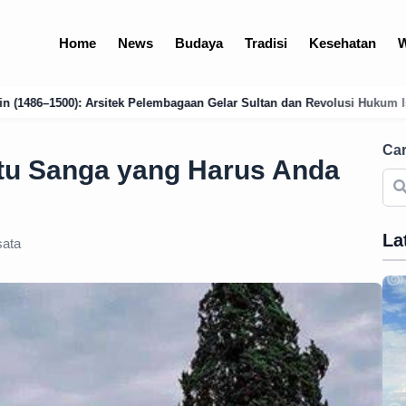
Home
News
Budaya
Tradisi
Kesehatan
W
an Gelar Sultan dan Revolusi Hukum Islam
Analisis Mendalam: Kondi
Car
atu Sanga yang Harus Anda
La
ata