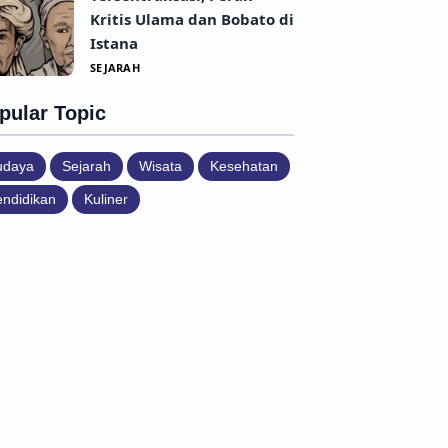
Kritis Ulama dan Bobato di
Istana
SEJARAH
pular Topic
udaya
Sejarah
Wisata
Kesehatan
ndidikan
Kuliner