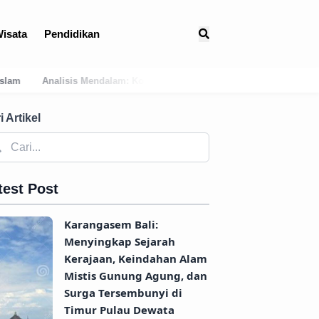
isata
Pendidikan
si Geografis Bali Barat Daya Sebagai Faktor Utama Kemunculan Pusat 
i Artikel
test Post
Karangasem Bali:
Menyingkap Sejarah
Kerajaan, Keindahan Alam
Mistis Gunung Agung, dan
Surga Tersembunyi di
Timur Pulau Dewata