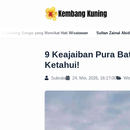
ti Wisatawan
Sultan Zainal Abidin (1486–1500): Arsitek Pelembaga
9 Keajaiban Pura B
Ketahui!
Subrata
24, Mei, 2026, 16:17:00
Wis