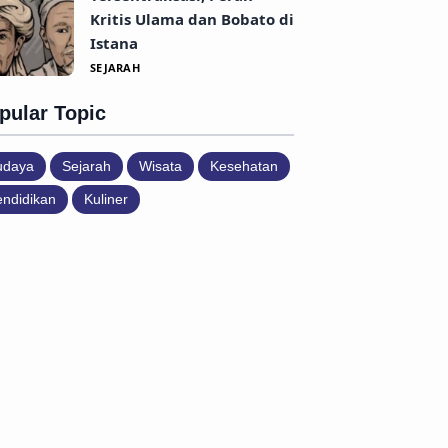
Kritis Ulama dan Bobato di
Istana
SEJARAH
pular Topic
udaya
Sejarah
Wisata
Kesehatan
ndidikan
Kuliner