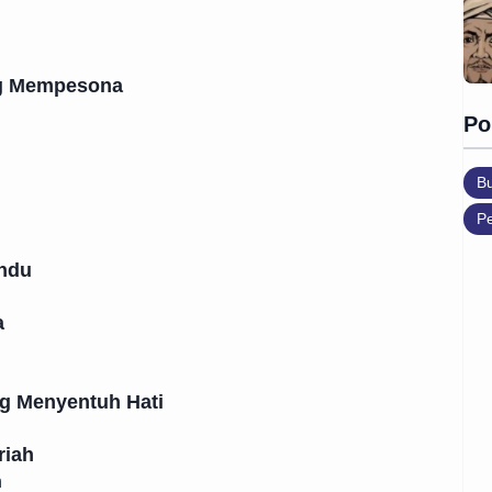
ng Mempesona
Po
B
Pe
indu
a
g Menyentuh Hati
riah
n