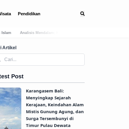
isata
Pendidikan
lam: Kondisi Geografis Bali Barat Daya Sebagai Faktor Utama Kemuncu
i Artikel
test Post
Karangasem Bali:
Menyingkap Sejarah
Kerajaan, Keindahan Alam
Mistis Gunung Agung, dan
Surga Tersembunyi di
Timur Pulau Dewata