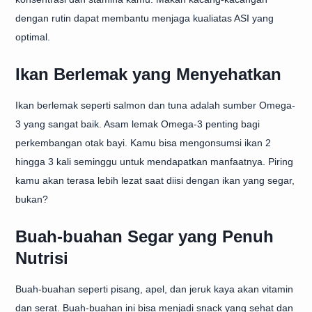
dengan rutin dapat membantu menjaga kualiatas ASI yang
optimal.
Ikan Berlemak yang Menyehatkan
Ikan berlemak seperti salmon dan tuna adalah sumber Omega-
3 yang sangat baik. Asam lemak Omega-3 penting bagi
perkembangan otak bayi. Kamu bisa mengonsumsi ikan 2
hingga 3 kali seminggu untuk mendapatkan manfaatnya. Piring
kamu akan terasa lebih lezat saat diisi dengan ikan yang segar,
bukan?
Buah-buahan Segar yang Penuh
Nutrisi
Buah-buahan seperti pisang, apel, dan jeruk kaya akan vitamin
dan serat. Buah-buahan ini bisa menjadi snack yang sehat dan