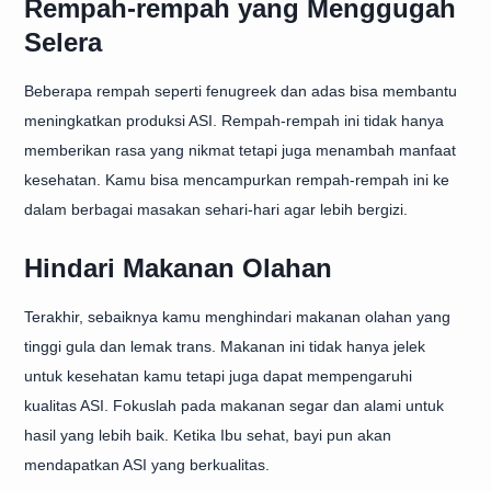
Rempah-rempah yang Menggugah
Selera
Beberapa rempah seperti fenugreek dan adas bisa membantu
meningkatkan produksi ASI. Rempah-rempah ini tidak hanya
memberikan rasa yang nikmat tetapi juga menambah manfaat
kesehatan. Kamu bisa mencampurkan rempah-rempah ini ke
dalam berbagai masakan sehari-hari agar lebih bergizi.
Hindari Makanan Olahan
Terakhir, sebaiknya kamu menghindari makanan olahan yang
tinggi gula dan lemak trans. Makanan ini tidak hanya jelek
untuk kesehatan kamu tetapi juga dapat mempengaruhi
kualitas ASI. Fokuslah pada makanan segar dan alami untuk
hasil yang lebih baik. Ketika Ibu sehat, bayi pun akan
mendapatkan ASI yang berkualitas.