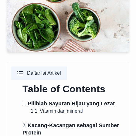
Daftar Isi Artikel
Table of Contents
Pilihlah Sayuran Hijau yang Lezat
1.
1.1. Vitamin dan mineral
Kacang-Kacangan sebagai Sumber
2.
Protein