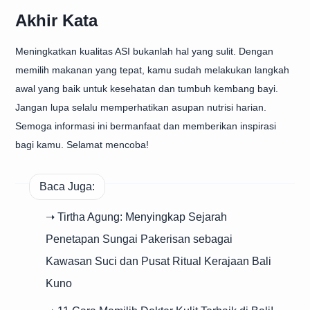
Akhir Kata
Meningkatkan kualitas ASI bukanlah hal yang sulit. Dengan
memilih makanan yang tepat, kamu sudah melakukan langkah
awal yang baik untuk kesehatan dan tumbuh kembang bayi.
Jangan lupa selalu memperhatikan asupan nutrisi harian.
Semoga informasi ini bermanfaat dan memberikan inspirasi
bagi kamu. Selamat mencoba!
Baca Juga:
➝ Tirtha Agung: Menyingkap Sejarah
Penetapan Sungai Pakerisan sebagai
Kawasan Suci dan Pusat Ritual Kerajaan Bali
Kuno