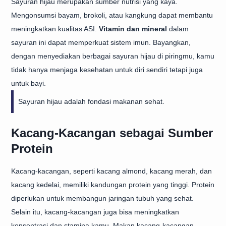
Sayuran hijau merupakan sumber nutrisi yang kaya.
Mengonsumsi bayam, brokoli, atau kangkung dapat membantu
meningkatkan kualitas ASI.
Vitamin dan mineral
dalam
sayuran ini dapat memperkuat sistem imun. Bayangkan,
dengan menyediakan berbagai sayuran hijau di piringmu, kamu
tidak hanya menjaga kesehatan untuk diri sendiri tetapi juga
untuk bayi.
Sayuran hijau adalah fondasi makanan sehat.
Kacang-Kacangan sebagai Sumber
Protein
Kacang-kacangan, seperti kacang almond, kacang merah, dan
kacang kedelai, memiliki kandungan protein yang tinggi. Protein
diperlukan untuk membangun jaringan tubuh yang sehat.
Selain itu, kacang-kacangan juga bisa meningkatkan
konsentrasi dan stamina kamu. Makan kacang-kacangan