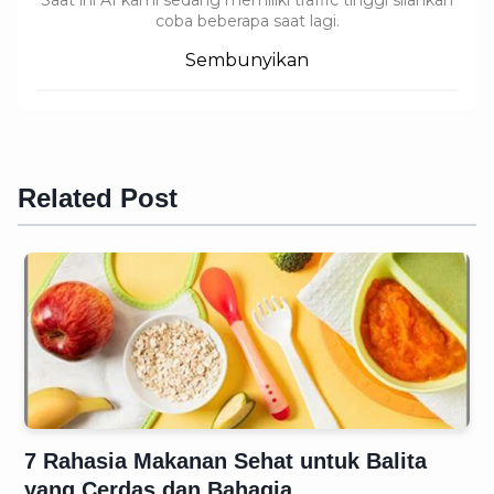
Saat ini AI kami sedang memiliki traffic tinggi silahkan
coba beberapa saat lagi.
Sembunyikan
Related Post
7 Rahasia Makanan Sehat untuk Balita
yang Cerdas dan Bahagia