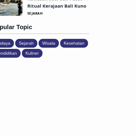
Ritual Kerajaan Bali Kuno
SEJARAH
pular Topic
udaya
Sejarah
Wisata
Kesehatan
ndidikan
Kuliner