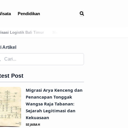
isata
Pendidikan
Menguak Jejak Kuno: Asal-Usul Mitologis dan Hubungan Awal Tabana
i Artikel
test Post
Migrasi Arya Kenceng dan
Penancapan Tonggak
Wangsa Raja Tabanan:
Sejarah Legitimasi dan
Kekuasaan
SEJARAH