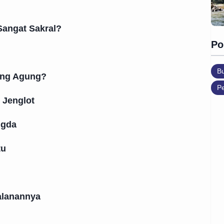
Sangat Sakral?
Po
B
ung Agung?
Pe
 Jenglot
ngda
tu
alanannya