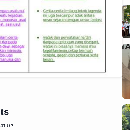
ts
Batur?