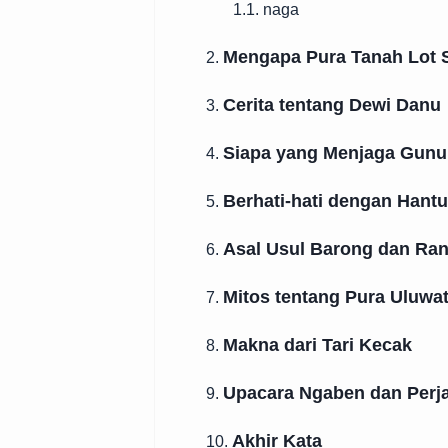
1.1. naga
Mengapa Pura Tanah Lot 
2.
Cerita tentang Dewi Danu
3.
Siapa yang Menjaga Gun
4.
Berhati-hati dengan Hantu
5.
Asal Usul Barong dan Ra
6.
Mitos tentang Pura Uluwa
7.
Makna dari Tari Kecak
8.
Upacara Ngaben dan Perj
9.
Akhir Kata
10.