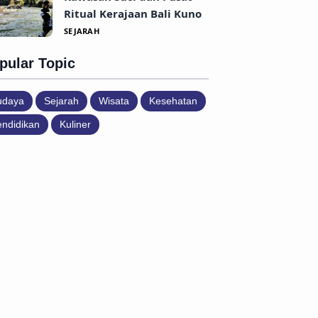
Ritual Kerajaan Bali Kuno
SEJARAH
pular Topic
udaya
Sejarah
Wisata
Kesehatan
ndidikan
Kuliner