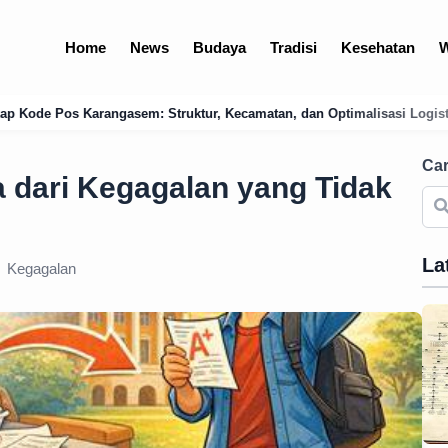
Home
News
Budaya
Tradisi
Kesehatan
W
r, Kecamatan, dan Optimalisasi Logistik Bali Timur
Menguak Jejak
Car
a dari Kegagalan yang Tidak
La
Kegagalan