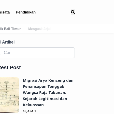
isata
Pendidikan
 Kuno: Asal-Usul Mitologis dan Hubungan Awal Tabanan dengan Dinas
i Artikel
test Post
Migrasi Arya Kenceng dan
Penancapan Tonggak
Wangsa Raja Tabanan:
Sejarah Legitimasi dan
Kekuasaan
SEJARAH