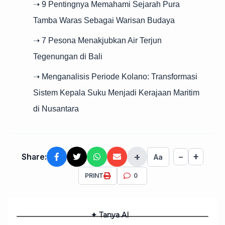
➝ 9 Pentingnya Memahami Sejarah Pura
Tamba Waras Sebagai Warisan Budaya
➝ 7 Pesona Menakjubkan Air Terjun
Tegenungan di Bali
➝ Menganalisis Periode Kolano: Transformasi
Sistem Kepala Suku Menjadi Kerajaan Maritim
di Nusantara
+
+
Share:
−
Aa
PRINT
0
✦ Tanya AI