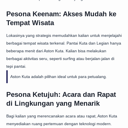
Pesona Keenam: Akses Mudah ke
Tempat Wisata
Lokasinya yang strategis memudahkan kalian untuk menjelajahi
berbagai tempat wisata terkenal. Pantai Kuta dan Legian hanya
beberapa menit dari Aston Kuta. Kalian bisa melakukan
berbagai aktivitas seru, seperti surfing atau berjalan-jalan di
tepi pantai.
Aston Kuta adalah pilihan ideal untuk para petualang.
Pesona Ketujuh: Acara dan Rapat
di Lingkungan yang Menarik
Bagi kalian yang merencanakan acara atau rapat, Aston Kuta
menyediakan ruang pertemuan dengan teknologi modern.