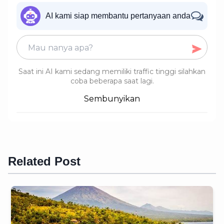
AI kami siap membantu pertanyaan anda
Saat ini AI kami sedang memiliki traffic tinggi silahkan
coba beberapa saat lagi.
Sembunyikan
Related Post