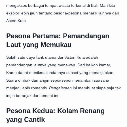
mengakses berbagai tempat wisata terkenal di Bali. Mari kita
eksplor lebih jauh tentang pesona-pesona menarik lainnya dari
Aston Kuta.
Pesona Pertama: Pemandangan
Laut yang Memukau
Salah satu daya tarik utama dari Aston Kuta adalah
pemandangan lautnya yang menawan. Dari balkon kamar,
Kamu dapat menikmati indahnya sunset yang menakjubkan.
Suara ombak dan angin sepoi-sepoi menambah suasana
menjadi lebih romantis.
Pengalaman
ini membuat siapa saja tak
ingin beranjak dari tempat ini.
Pesona Kedua: Kolam Renang
yang Cantik