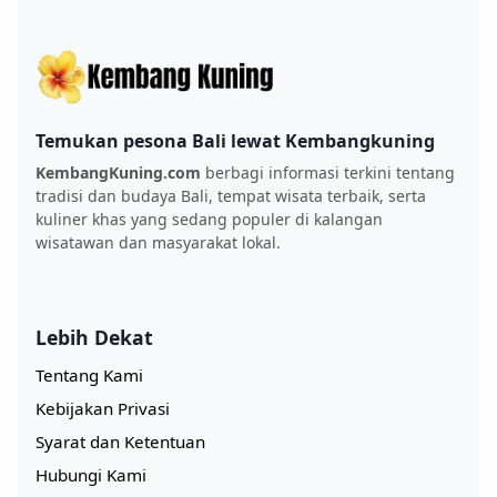
Temukan pesona Bali lewat Kembangkuning
KembangKuning.com
berbagi informasi terkini tentang
tradisi dan budaya Bali, tempat wisata terbaik, serta
kuliner khas yang sedang populer di kalangan
wisatawan dan masyarakat lokal.
Lebih Dekat
Tentang Kami
Kebijakan Privasi
Syarat dan Ketentuan
Hubungi Kami