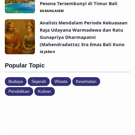
Pesona Tersembunyi di Timur Bali
KARANGASEM
Analisis Mendalam Periode Kekuasaan
Raja Udayana Warmadewa dan Ratu
Gunapriya Dharmapatni
(Mahendradatta): Era Emas Bali Kuno
SEJARAH
Popular Topic
Budaya
Sejarah
Wisata
Kesehatan
Pendidikan
Kuliner