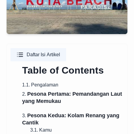
Daftar Isi Artikel
Table of Contents
1.1. Pengalaman
Pesona Pertama: Pemandangan Laut
2.
yang Memukau
Pesona Kedua: Kolam Renang yang
3.
Cantik
3.1. Kamu