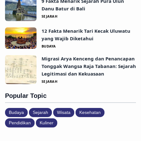
9 Fakta Menarik Sejarah Pura Ulun
Danu Batur di Bali
SEJARAH
12 Fakta Menarik Tari Kecak Uluwatu
yang Wajib Diketahui
BUDAYA
Migrasi Arya Kenceng dan Penancapan
Tonggak Wangsa Raja Tabanan: Sejarah
Legitimasi dan Kekuasaan
SEJARAH
Popular Topic
Budaya
Sejarah
Wisata
Kesehatan
Pendidikan
Kuliner