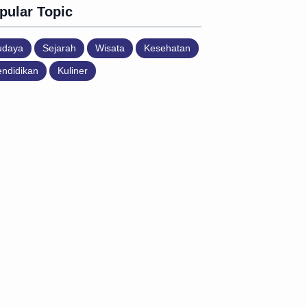
pular Topic
udaya
Sejarah
Wisata
Kesehatan
ndidikan
Kuliner