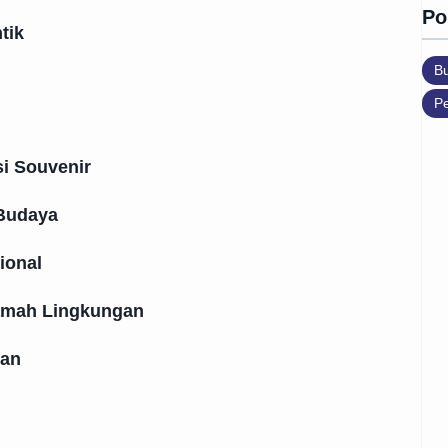
Po
tik
B
Pe
i Souvenir
 Budaya
ional
amah Lingkungan
ran