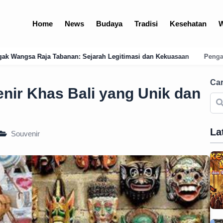
Home
News
Budaya
Tradisi
Kesehatan
W
ah Legitimasi dan Kekuasaan
Pengadilan Negeri Amlapura: Profil, 
Car
enir Khas Bali yang Unik dan
La
Souvenir