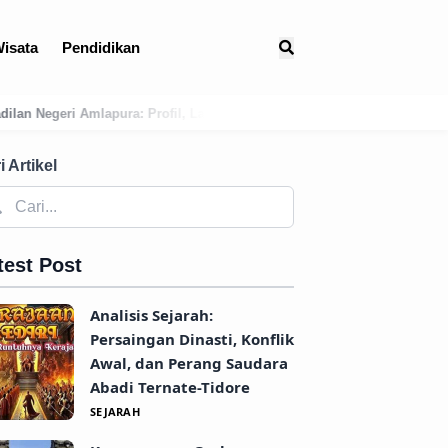
isata
Pendidikan
Layanan E-Court, dan Jejak Sejarah Peradilan di Karangasem
Membon
i Artikel
test Post
Analisis Sejarah:
Persaingan Dinasti, Konflik
Awal, dan Perang Saudara
Abadi Ternate-Tidore
SEJARAH