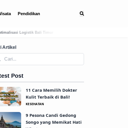
isata
Pendidikan
Menguak Jejak Kuno: Asal-Usul Mitologis dan Hubungan Awal Taba
i Artikel
test Post
11 Cara Memilih Dokter
Kulit Terbaik di Bali!
KESEHATAN
9 Pesona Candi Gedong
Songo yang Memikat Hati