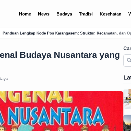
Home
News
Budaya
Tradisi
Kesehatan
W
angasem: Struktur, Kecamatan, dan Optimalisasi Logistik Bali Timur
Car
genal Budaya Nusantara yang
La
daya