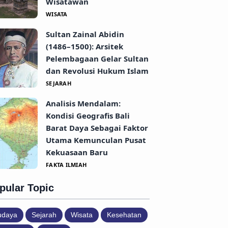
Wisatawan
WISATA
Sultan Zainal Abidin
(1486–1500): Arsitek
Pelembagaan Gelar Sultan
dan Revolusi Hukum Islam
SEJARAH
Analisis Mendalam:
Kondisi Geografis Bali
Barat Daya Sebagai Faktor
Utama Kemunculan Pusat
Kekuasaan Baru
FAKTA ILMIAH
pular Topic
udaya
Sejarah
Wisata
Kesehatan