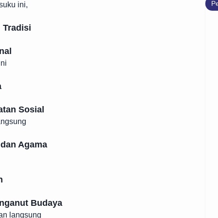
Pe
uku ini,
 Tradisi
nal
ni
a
atan Sosial
angsung
 dan Agama
h
enganut Budaya
an langsung