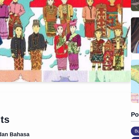
Po
ts
B
dan Bahasa