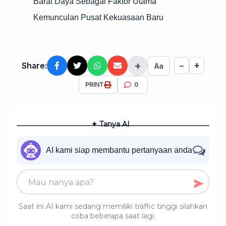
Barat Daya Sebagai Faktor Utama
Kemunculan Pusat Kekuasaan Baru
+
+
Share:
−
Aa
PRINT
0
✦ Tanya AI
AI kami siap membantu pertanyaan anda
Saat ini AI kami sedang memiliki traffic tinggi silahkan
coba beberapa saat lagi.