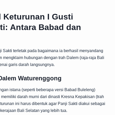
l Keturunan I Gusti
ti: Antara Babad dan
anji Sakti terletak pada bagaimana ia berhasil menyandang
 dan mengklaim hubungan dengan trah Dalem (raja-raja Bali
enai garis darah langsungnya.
n Dalem Waturenggong
gan istana (seperti beberapa versi Babad Buleleng)
emiliki darah murni dari dinasti Kresna Kepakisan (trah
eturunan ini harus dibentuk agar Panji Sakti diakui sebagai
erajaan Bali Selatan yang lebih tua.