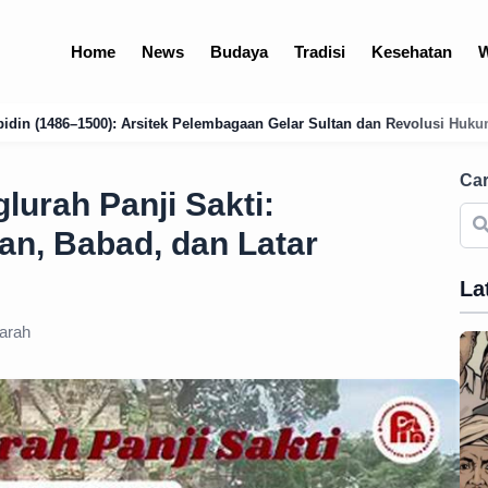
Home
News
Budaya
Tradisi
Kesehatan
W
mbagaan Gelar Sultan dan Revolusi Hukum Islam
Analisis Mendalam: 
Car
lurah Panji Sakti:
an, Babad, dan Latar
La
arah