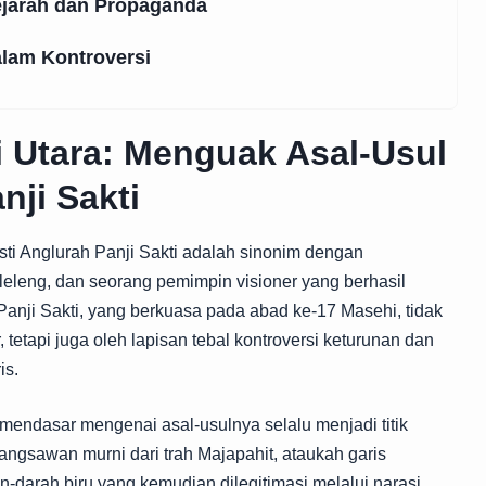
ejarah dan Propaganda
alam Kontroversi
li Utara: Menguak Asal-Usul
nji Sakti
sti Anglurah Panji Sakti
adalah sinonim dengan
leleng, dan seorang pemimpin visioner yang berhasil
anji Sakti, yang berkuasa pada abad ke-17 Masehi, tidak
 tetapi juga oleh lapisan tebal kontroversi keturunan dan
is.
mendasar mengenai asal-usulnya selalu menjadi titik
angsawan murni dari trah Majapahit, ataukah garis
-darah biru yang kemudian dilegitimasi melalui narasi