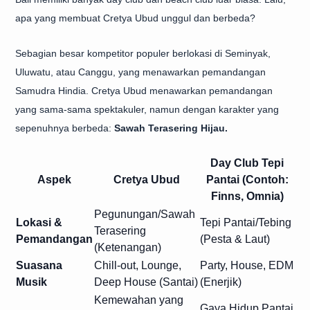
apa yang membuat Cretya Ubud unggul dan berbeda?
Sebagian besar kompetitor populer berlokasi di Seminyak,
Uluwatu, atau Canggu, yang menawarkan pemandangan
Samudra Hindia. Cretya Ubud menawarkan pemandangan
yang sama-sama spektakuler, namun dengan karakter yang
sepenuhnya berbeda:
Sawah Terasering Hijau.
Day Club Tepi
Aspek
Cretya Ubud
Pantai (Contoh:
Finns, Omnia)
Pegunungan/Sawah
Lokasi &
Tepi Pantai/Tebing
Terasering
Pemandangan
(Pesta & Laut)
(Ketenangan)
Suasana
Chill-out, Lounge,
Party, House, EDM
Musik
Deep House (Santai)
(Enerjik)
Kemewahan yang
Gaya Hidup Pantai