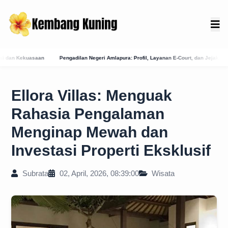
geri Amlapura: Profil, Layanan E-Court, dan Jejak Sejarah Peradilan di Karangasem
M
Ellora Villas: Menguak
Rahasia Pengalaman
Menginap Mewah dan
Investasi Properti Eksklusif
Subrata
02, April, 2026, 08:39:00
Wisata