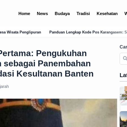
Home
News
Budaya
Tradisi
Kesehatan
W
uan Lengkap Kode Pos Karangasem: Struktur, Kecamatan, dan Optimalis
Car
 Pertama: Pengukuhan
n sebagai Panembahan
asi Kesultanan Banten
La
jarah