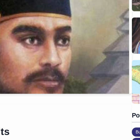
Po
ts
B