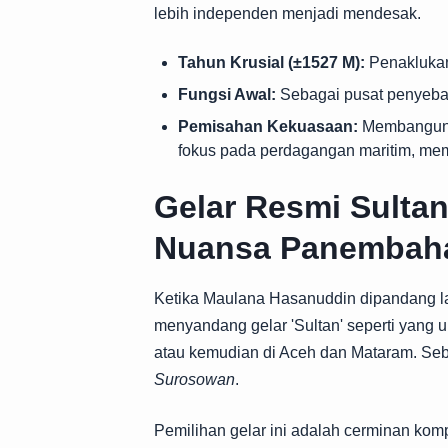
lebih independen menjadi mendesak.
Tahun Krusial (±1527 M):
Penaklukan
Fungsi Awal:
Sebagai pusat penyebara
Pemisahan Kekuasaan:
Membangun p
fokus pada perdagangan maritim, me
Gelar Resmi Sulta
Nuansa Panembah
Ketika Maulana Hasanuddin dipandang la
menyandang gelar 'Sultan' seperti yang
atau kemudian di Aceh dan Mataram. Seb
Surosowan
.
Pemilihan gelar ini adalah cerminan kompl