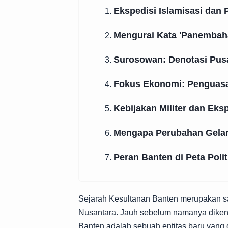
Ekspedisi Islamisasi dan 
1.
Mengurai Kata 'Panembah
2.
Surosowan: Denotasi Pus
3.
Fokus Ekonomi: Penguas
4.
Kebijakan Militer dan Eksp
5.
Mengapa Perubahan Gelar
6.
Peran Banten di Peta Poli
7.
Sejarah Kesultanan Banten merupakan sala
Nusantara. Jauh sebelum namanya dikena
Banten adalah sebuah entitas baru yang d