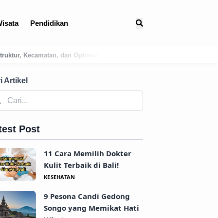
isata
Pendidikan
asi Logistik Bali Timur
Menguak Jejak Kuno: Asal-Usul Mitologi
i Artikel
test Post
11 Cara Memilih Dokter
Kulit Terbaik di Bali!
KESEHATAN
9 Pesona Candi Gedong
Songo yang Memikat Hati