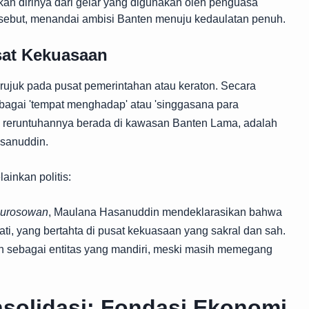
 dirinya dari gelar yang digunakan oleh penguasa
sebut, menandai ambisi Banten menuju kedaulatan penuh.
sat Kekuasaan
erujuk pada pusat pemerintahan atau keraton. Secara
ebagai 'tempat menghadap' atau 'singgasana para
ni reruntuhannya berada di kawasan Banten Lama, adalah
asanuddin.
ainkan politis:
urosowan
, Maulana Hasanuddin mendeklarasikan bahwa
ati, yang bertahta di pusat kekuasaan yang sakral dan sah.
ten sebagai entitas yang mandiri, meski masih memegang
nsolidasi: Fondasi Ekonomi