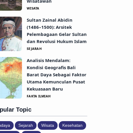
Wisatawan
WISATA
Sultan Zainal Abidin
(1486–1500): Arsitek
Pelembagaan Gelar Sultan
dan Revolusi Hukum Islam
SEJARAH
Analisis Mendalam:
Kondisi Geografis Bali
Barat Daya Sebagai Faktor
Utama Kemunculan Pusat
Kekuasaan Baru
FAKTA ILMIAH
pular Topic
udaya
Sejarah
Wisata
Kesehatan