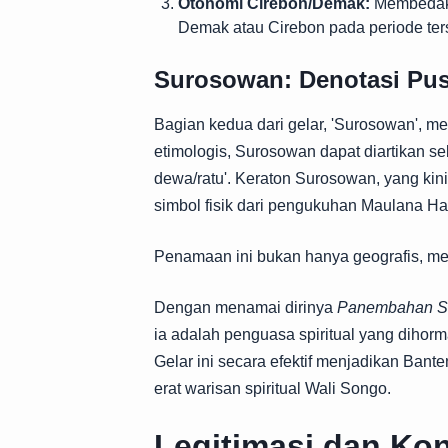
Otonomi Cirebon/Demak:
Membedakan
Demak atau Cirebon pada periode ter
Surosowan: Denotasi Pu
Bagian kedua dari gelar, 'Surosowan', m
etimologis, Surosowan dapat diartikan s
dewa/ratu'. Keraton Surosowan, yang ki
simbol fisik dari pengukuhan Maulana H
Penamaan ini bukan hanya geografis, mel
Dengan menamai dirinya
Panembahan S
ia adalah penguasa spiritual yang dihorm
Gelar ini secara efektif menjadikan Ban
erat warisan spiritual Wali Songo.
Legitimasi dan Ko