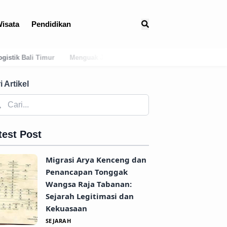
isata
Pendidikan
guak Jejak Kuno: Asal-Usul Mitologis dan Hubungan Awal Tabanan de
i Artikel
test Post
Migrasi Arya Kenceng dan
Penancapan Tonggak
Wangsa Raja Tabanan:
Sejarah Legitimasi dan
Kekuasaan
SEJARAH