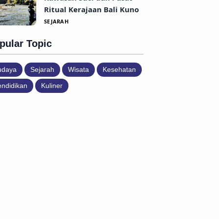
Ritual Kerajaan Bali Kuno
SEJARAH
pular Topic
udaya
Sejarah
Wisata
Kesehatan
ndidikan
Kuliner