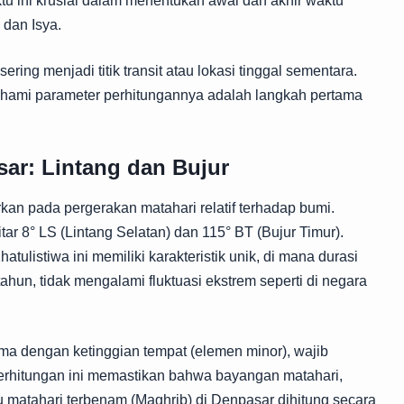
u ini krusial dalam menentukan awal dan akhir waktu
 dan Isya.
ring menjadi titik transit atau lokasi tinggal sementara.
mahami parameter perhitungannya adalah langkah pertama
ar: Lintang dan Bujur
kan pada pergerakan matahari relatif terhadap bumi.
tar 8° LS (Lintang Selatan) dan 115° BT (Bujur Timur).
tulistiwa ini memiliki karakteristik unik, di mana durasi
tahun, tidak mengalami fluktuasi ekstrem seperti di negara
sama dengan ketinggian tempat (elemen minor), wajib
erhitungan ini memastikan bahwa bayangan matahari,
u matahari terbenam (Maghrib) di Denpasar dihitung secara