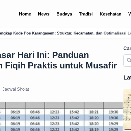
Home
News
Budaya
Tradisi
Kesehatan
W
m: Struktur, Kecamatan, dan Optimalisasi Logistik Bali Timur
Men
Car
sar Hari Ini: Panduan
 Fiqih Praktis untuk Musafir
La
Jadwal Sholat