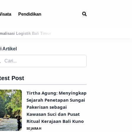
isata
Pendidikan
Menguak Jejak Kuno: Asal-Usul Mitologis dan Hubungan Awal Tabana
i Artikel
test Post
Tirtha Agung: Menyingkap
Sejarah Penetapan Sungai
Pakerisan sebagai
Kawasan Suci dan Pusat
Ritual Kerajaan Bali Kuno
SEJARAH