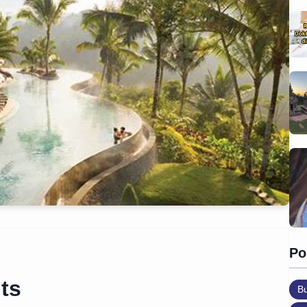
Po
ts
B