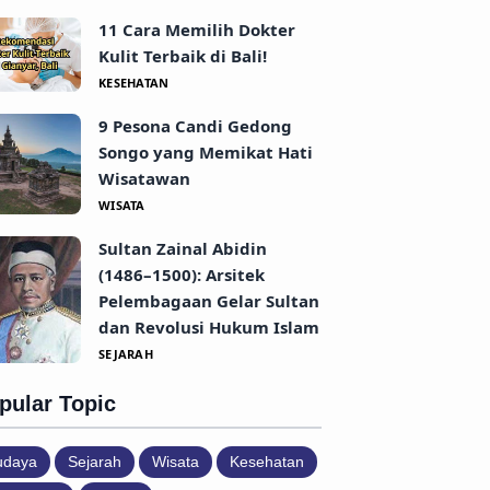
11 Cara Memilih Dokter
Kulit Terbaik di Bali!
KESEHATAN
9 Pesona Candi Gedong
Songo yang Memikat Hati
Wisatawan
WISATA
Sultan Zainal Abidin
(1486–1500): Arsitek
Pelembagaan Gelar Sultan
dan Revolusi Hukum Islam
SEJARAH
pular Topic
udaya
Sejarah
Wisata
Kesehatan