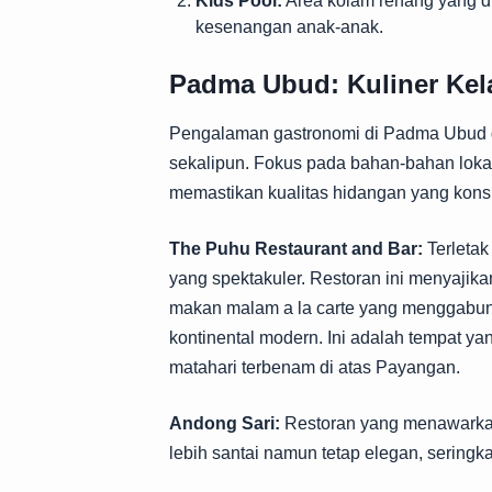
Kids Pool:
Area kolam renang yang d
kesenangan anak-anak.
Padma Ubud: Kuliner Kel
Pengalaman gastronomi di Padma Ubud d
sekalipun. Fokus pada bahan-bahan lokal
memastikan kualitas hidangan yang konsi
The Puhu Restaurant and Bar:
Terletak
yang spektakuler. Restoran ini menyaji
makan malam a la carte yang menggabun
kontinental modern. Ini adalah tempat y
matahari terbenam di atas Payangan.
Andong Sari:
Restoran yang menawarka
lebih santai namun tetap elegan, seringka