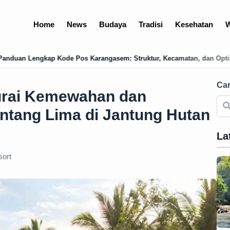
Home
News
Budaya
Tradisi
Kesehatan
W
gasem: Struktur, Kecamatan, dan Optimalisasi Logistik Bali Timur
Car
rai Kemewahan dan
ntang Lima di Jantung Hutan
La
ort