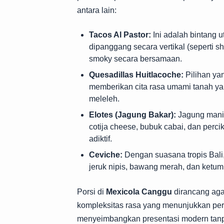
antara lain:
Tacos Al Pastor:
Ini adalah bintang 
dipanggang secara vertikal (seperti s
smoky secara bersamaan.
Quesadillas Huitlacoche:
Pilihan yan
memberikan cita rasa umami tanah y
meleleh.
Elotes (Jagung Bakar):
Jagung manis
cotija cheese, bubuk cabai, dan perci
adiktif.
Ceviche:
Dengan suasana tropis Bali
jeruk nipis, bawang merah, dan ketu
Porsi di
Mexicola Canggu
dirancang agar
kompleksitas rasa yang menunjukkan perh
menyeimbangkan presentasi modern tanp