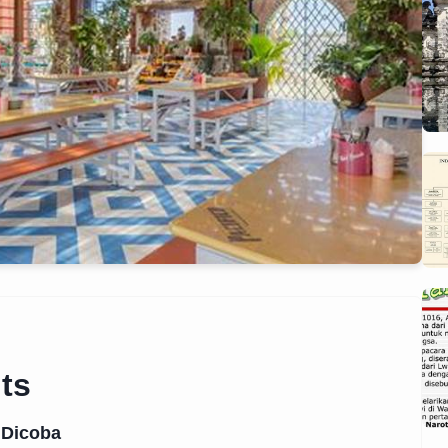
ts
 Dicoba