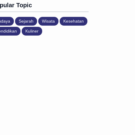
pular Topic
udaya
Sejarah
Wisata
Kesehatan
ndidikan
Kuliner