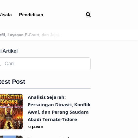
isata
Pendidikan
k Sejarah Peradilan di Karangasem
Membongkar Sejarah Hukum: Inte
i Artikel
test Post
Analisis Sejarah:
Persaingan Dinasti, Konflik
Awal, dan Perang Saudara
Abadi Ternate-Tidore
SEJARAH