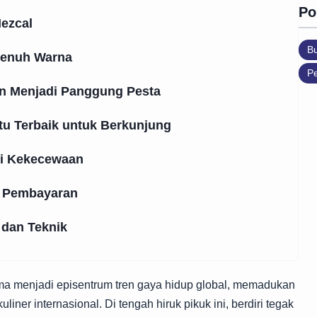
Po
Mezcal
B
 Penuh Warna
Pe
an Menjadi Panggung Pesta
u Terbaik untuk Berkunjung
ari Kekecewaan
m Pembayaran
dan Teknik
ama menjadi episentrum tren gaya hidup global, memadukan
iner internasional. Di tengah hiruk pikuk ini, berdiri tegak