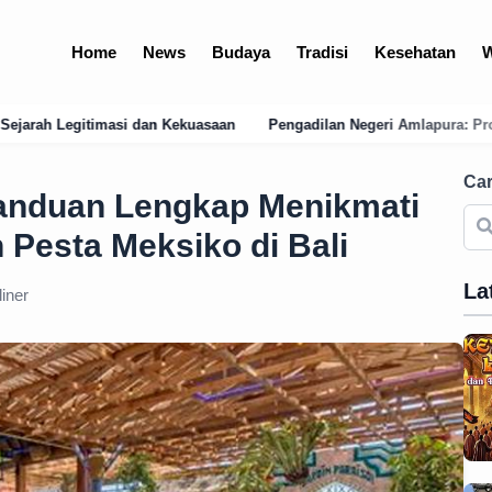
Home
News
Budaya
Tradisi
Kesehatan
W
aan
Pengadilan Negeri Amlapura: Profil, Layanan E-Court, dan Jeja
Car
anduan Lengkap Menikmati
 Pesta Meksiko di Bali
La
iner