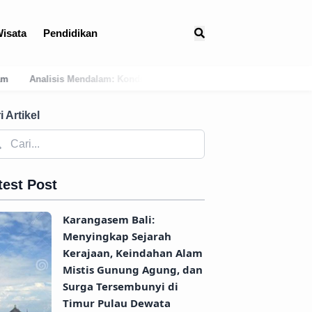
isata
Pendidikan
si Geografis Bali Barat Daya Sebagai Faktor Utama Kemunculan Pusat 
i Artikel
test Post
Karangasem Bali:
Menyingkap Sejarah
Kerajaan, Keindahan Alam
Mistis Gunung Agung, dan
Surga Tersembunyi di
Timur Pulau Dewata