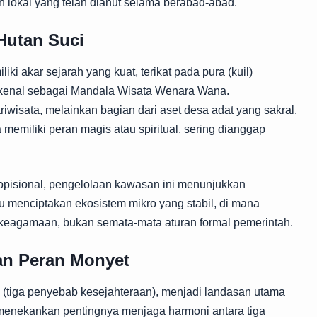
an lokal yang telah dianut selama berabad-abad.
 Hutan Suci
liki akar sejarah yang kuat, terikat pada pura (kuil)
dikenal sebagai Mandala Wisata Wenara Wana.
iwisata, melainkan bagian dari aset desa adat yang sakral.
memiliki peran magis atau spiritual, sering dianggap
opisional, pengelolaan kawasan ini menunjukkan
 menciptakan ekosistem mikro yang stabil, di mana
ai keagamaan, bukan semata-mata aturan formal pemerintah.
dan Peran Monyet
ana (tiga penyebab kesejahteraan), menjadi landasan utama
ni menekankan pentingnya menjaga harmoni antara tiga