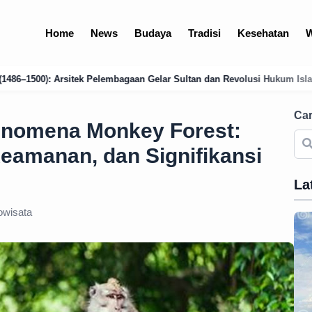
Home
News
Budaya
Tradisi
Kesehatan
W
an Gelar Sultan dan Revolusi Hukum Islam
Analisis Mendalam: Kondi
Car
enomena Monkey Forest:
eamanan, dan Signifikansi
La
wisata