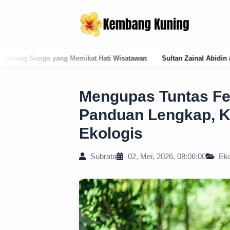
ti Wisatawan
Sultan Zainal Abidin (1486–1500): Arsitek Pelembaga
Mengupas Tuntas F
Panduan Lengkap, K
Ekologis
Subrata
02, Mei, 2026, 08:06:00
Eko