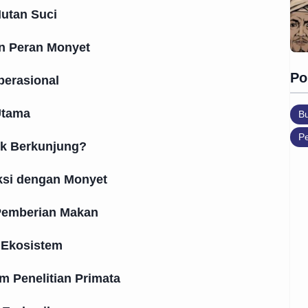
Hutan Suci
dan Peran Monyet
Po
perasional
 Utama
B
Pe
uk Berkunjung?
ksi dengan Monyet
 Pemberian Makan
 Ekosistem
m Penelitian Primata