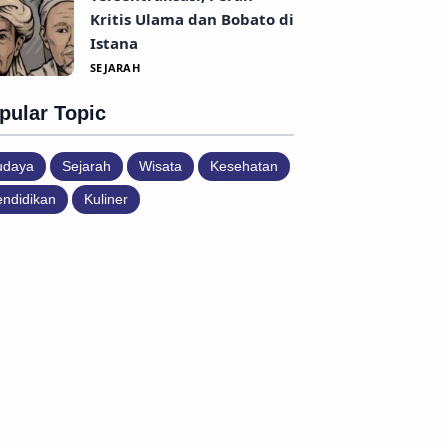
Kritis Ulama dan Bobato di
Istana
SEJARAH
pular Topic
udaya
Sejarah
Wisata
Kesehatan
ndidikan
Kuliner