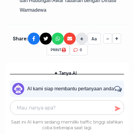
dan Hubungan Awal Tabanan dengan Dinasti
Warmadewa
+
+
Share:
−
Aa
PRINT
0
✦ Tanya AI
AI kami siap membantu pertanyaan anda
Saat ini AI kami sedang memiliki traffic tinggi silahkan
coba beberapa saat lagi.