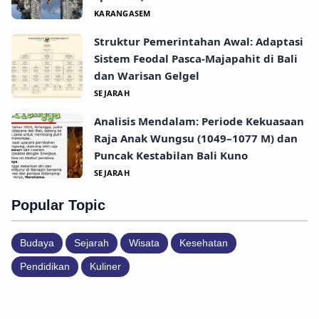
KARANGASEM
Struktur Pemerintahan Awal: Adaptasi
Sistem Feodal Pasca-Majapahit di Bali
dan Warisan Gelgel
SEJARAH
Analisis Mendalam: Periode Kekuasaan
Raja Anak Wungsu (1049–1077 M) dan
Puncak Kestabilan Bali Kuno
SEJARAH
Popular Topic
Budaya
Sejarah
Wisata
Kesehatan
Pendidikan
Kuliner