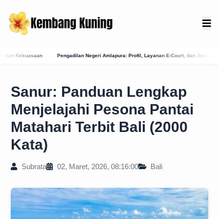
ri Amlapura: Profil, Layanan E-Court, dan Jejak Sejarah Peradilan di Karangasem
Mem
Sanur: Panduan Lengkap
Menjelajahi Pesona Pantai
Matahari Terbit Bali (2000
Kata)
Subrata
02, Maret, 2026, 08:16:00
Bali