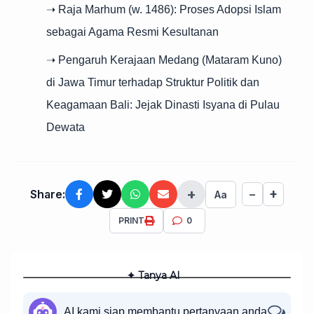
➝ Raja Marhum (w. 1486): Proses Adopsi Islam
sebagai Agama Resmi Kesultanan
➝ Pengaruh Kerajaan Medang (Mataram Kuno)
di Jawa Timur terhadap Struktur Politik dan
Keagamaan Bali: Jejak Dinasti Isyana di Pulau
Dewata
+
+
Share:
−
Aa
PRINT
0
✦ Tanya AI
AI kami siap membantu pertanyaan anda