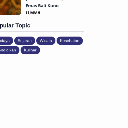
Emas Bali Kuno
SEJARAH
pular Topic
udaya
Sejarah
Wisata
Kesehatan
ndidikan
Kuliner