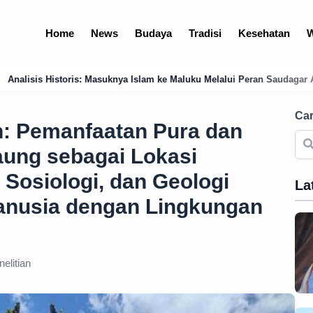
Home
News
Budaya
Tradisi
Kesehatan
W
 Islam ke Maluku Melalui Peran Saudagar Arab dan Jawa di Pelabuhan T
Car
: Pemanfaatan Pura dan
ung sebagai Lokasi
, Sosiologi, dan Geologi
La
anusia dengan Lingkungan
elitian