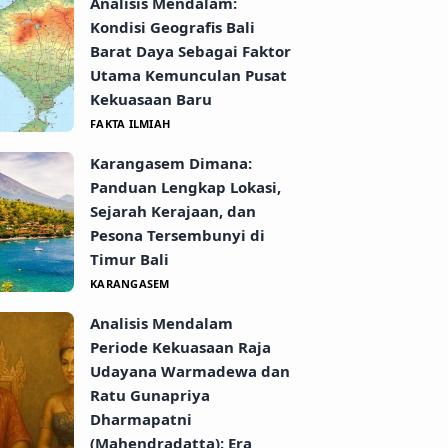
Analisis Mendalam:
Kondisi Geografis Bali
Barat Daya Sebagai Faktor
Utama Kemunculan Pusat
Kekuasaan Baru
FAKTA ILMIAH
Karangasem Dimana:
Panduan Lengkap Lokasi,
Sejarah Kerajaan, dan
Pesona Tersembunyi di
Timur Bali
KARANGASEM
Analisis Mendalam
Periode Kekuasaan Raja
Udayana Warmadewa dan
Ratu Gunapriya
Dharmapatni
(Mahendradatta): Era