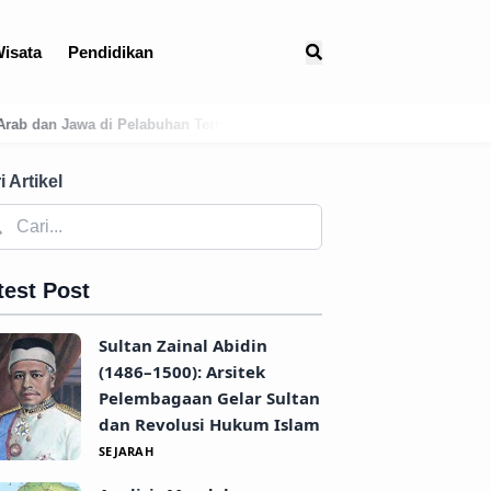
isata
Pendidikan
ernate
Membedah Presensi Online Karangasem: Strategi Digitalisas
i Artikel
test Post
Sultan Zainal Abidin
(1486–1500): Arsitek
Pelembagaan Gelar Sultan
dan Revolusi Hukum Islam
SEJARAH