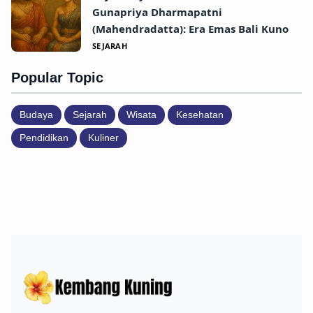
Gunapriya Dharmapatni
(Mahendradatta): Era Emas Bali Kuno
SEJARAH
Popular Topic
Budaya
Sejarah
Wisata
Kesehatan
Pendidikan
Kuliner