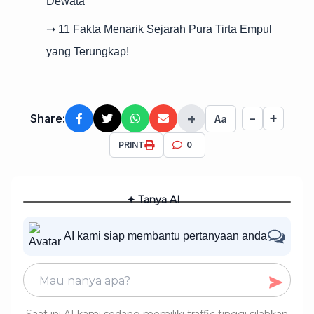
Dewata
➝ 11 Fakta Menarik Sejarah Pura Tirta Empul
yang Terungkap!
+
+
Share:
−
Aa
PRINT
0
✦ Tanya AI
AI kami siap membantu pertanyaan anda