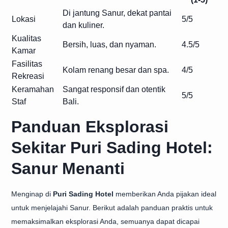
Di jantung Sanur, dekat pantai
Lokasi
5/5
dan kuliner.
Kualitas
Bersih, luas, dan nyaman.
4.5/5
Kamar
Fasilitas
Kolam renang besar dan spa.
4/5
Rekreasi
Keramahan
Sangat responsif dan otentik
5/5
Staf
Bali.
Panduan Eksplorasi
Sekitar Puri Sading Hotel:
Sanur Menanti
Menginap di
Puri Sading Hotel
memberikan Anda pijakan ideal
untuk menjelajahi Sanur. Berikut adalah panduan praktis untuk
memaksimalkan eksplorasi Anda, semuanya dapat dicapai