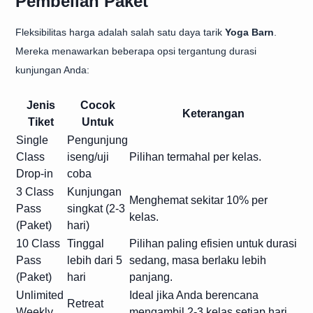
Pembelian Paket
Fleksibilitas harga adalah salah satu daya tarik
Yoga Barn
.
Mereka menawarkan beberapa opsi tergantung durasi
kunjungan Anda:
Jenis
Cocok
Keterangan
Tiket
Untuk
Single
Pengunjung
Class
iseng/uji
Pilihan termahal per kelas.
Drop-in
coba
3 Class
Kunjungan
Menghemat sekitar 10% per
Pass
singkat (2-3
kelas.
(Paket)
hari)
10 Class
Tinggal
Pilihan paling efisien untuk durasi
Pass
lebih dari 5
sedang, masa berlaku lebih
(Paket)
hari
panjang.
Unlimited
Ideal jika Anda berencana
Retreat
Weekly
mengambil 2-3 kelas setiap hari