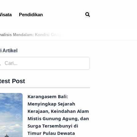
isata
Pendidikan
afis Bali Barat Daya Sebagai Faktor Utama Kemunculan Pusat Kekuasaa
i Artikel
test Post
Karangasem Bali:
Menyingkap Sejarah
Kerajaan, Keindahan Alam
Mistis Gunung Agung, dan
Surga Tersembunyi di
Timur Pulau Dewata