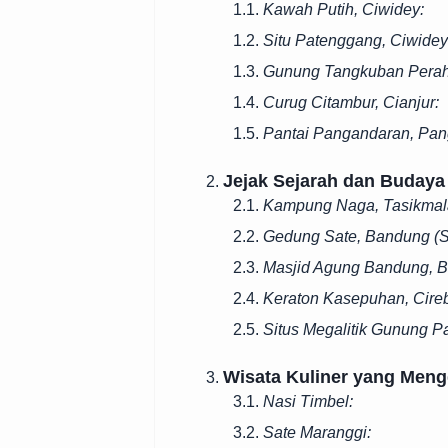
1.1.
Kawah Putih, Ciwidey:
1.2.
Situ Patenggang, Ciwidey
1.3.
Gunung Tangkuban Perah
1.4.
Curug Citambur, Cianjur:
1.5.
Pantai Pangandaran, Pan
Jejak Sejarah dan Budaya
2.
2.1.
Kampung Naga, Tasikmal
2.2.
Gedung Sate, Bandung (
2.3.
Masjid Agung Bandung, 
2.4.
Keraton Kasepuhan, Cire
2.5.
Situs Megalitik Gunung P
Wisata Kuliner yang Meng
3.
3.1.
Nasi Timbel:
3.2.
Sate Maranggi: