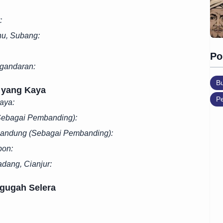
:
u, Subang:
Po
gandaran:
B
 yang Kaya
Pe
aya:
Sebagai Pembanding):
Bandung (Sebagai Pembanding):
bon:
adang, Cianjur:
gugah Selera