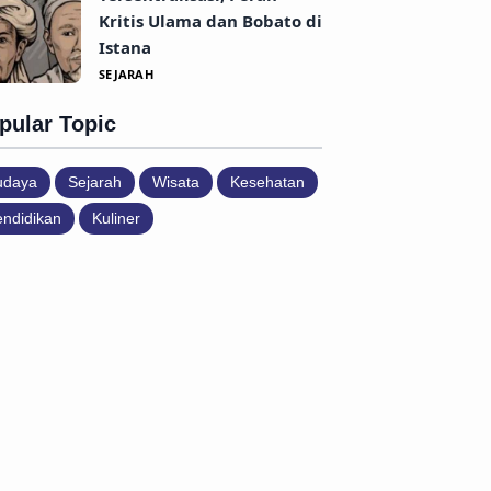
Kritis Ulama dan Bobato di
Istana
SEJARAH
pular Topic
udaya
Sejarah
Wisata
Kesehatan
ndidikan
Kuliner