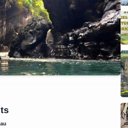
ts
kau