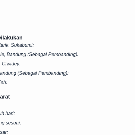
Dilakukan
tarik, Sukabumi:
ole, Bandung (Sebagai Pembanding):
 Ciwidey:
Bandung (Sebagai Pembanding):
Teh:
arat
h hari:
ng sesuai:
sar: