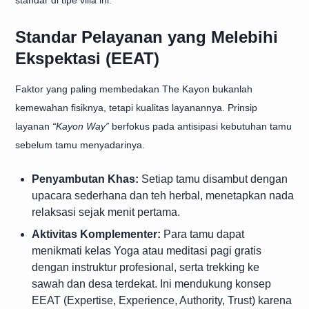
standar di tipe villa ini.
Standar Pelayanan yang Melebihi
Ekspektasi (EEAT)
Faktor yang paling membedakan The Kayon bukanlah
kemewahan fisiknya, tetapi kualitas layanannya. Prinsip
layanan
“Kayon Way”
berfokus pada antisipasi kebutuhan tamu
sebelum tamu menyadarinya.
Penyambutan Khas:
Setiap tamu disambut dengan
upacara sederhana dan teh herbal, menetapkan nada
relaksasi sejak menit pertama.
Aktivitas Komplementer:
Para tamu dapat
menikmati kelas Yoga atau meditasi pagi gratis
dengan instruktur profesional, serta trekking ke
sawah dan desa terdekat. Ini mendukung konsep
EEAT (Expertise, Experience, Authority, Trust) karena