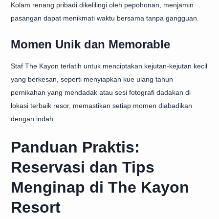
Kolam renang pribadi dikelilingi oleh pepohonan, menjamin
pasangan dapat menikmati waktu bersama tanpa gangguan.
Momen Unik dan Memorable
Staf The Kayon terlatih untuk menciptakan kejutan-kejutan kecil
yang berkesan, seperti menyiapkan kue ulang tahun
pernikahan yang mendadak atau sesi fotografi dadakan di
lokasi terbaik resor, memastikan setiap momen diabadikan
dengan indah.
Panduan Praktis:
Reservasi dan Tips
Menginap di The Kayon
Resort