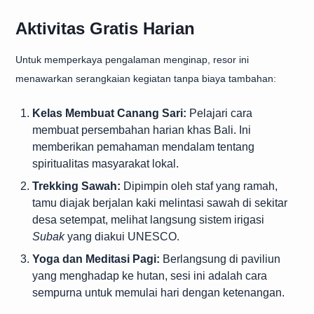
Aktivitas Gratis Harian
Untuk memperkaya pengalaman menginap, resor ini
menawarkan serangkaian kegiatan tanpa biaya tambahan:
Kelas Membuat Canang Sari:
Pelajari cara
membuat persembahan harian khas Bali. Ini
memberikan pemahaman mendalam tentang
spiritualitas masyarakat lokal.
Trekking Sawah:
Dipimpin oleh staf yang ramah,
tamu diajak berjalan kaki melintasi sawah di sekitar
desa setempat, melihat langsung sistem irigasi
Subak
yang diakui UNESCO.
Yoga dan Meditasi Pagi:
Berlangsung di paviliun
yang menghadap ke hutan, sesi ini adalah cara
sempurna untuk memulai hari dengan ketenangan.