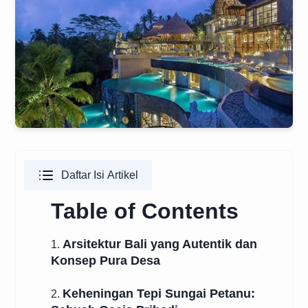
Daftar Isi Artikel
Table of Contents
Arsitektur Bali yang Autentik dan
1.
Konsep Pura Desa
Keheningan Tepi Sungai Petanu:
2.