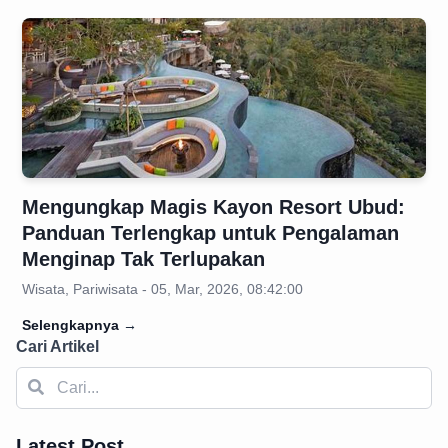
Mengungkap Magis Kayon Resort Ubud:
Panduan Terlengkap untuk Pengalaman
Menginap Tak Terlupakan
Wisata, Pariwisata - 05, Mar, 2026, 08:42:00
Selengkapnya
→
Cari Artikel
Latest Post