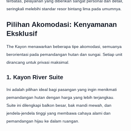
terbatas, pelayanan yang diberikan sangat personal dan detail,
seringkali melebihi standar resor bintang lima pada umumnya.
Pilihan Akomodasi: Kenyamanan
Eksklusif
The Kayon menawarkan beberapa tipe akomodasi, semuanya
berorientasi pada pemandangan hutan dan sungai. Setiap unit
dirancang untuk privasi maksimal.
1. Kayon River Suite
Ini adalah pilihan ideal bagi pasangan yang ingin menikmati
pemandangan hutan dengan harga yang lebih terjangkau.
Suite ini dilengkapi balkon besar, bak mandi mewah, dan
jendela-jendela tinggi yang membawa cahaya alami dan
pemandangan hijau ke dalam ruangan.