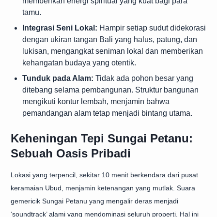
memberikan energi spiritual yang kuat bagi para
tamu.
Integrasi Seni Lokal:
Hampir setiap sudut didekorasi
dengan ukiran tangan Bali yang halus, patung, dan
lukisan, mengangkat seniman lokal dan memberikan
kehangatan budaya yang otentik.
Tunduk pada Alam:
Tidak ada pohon besar yang
ditebang selama pembangunan. Struktur bangunan
mengikuti kontur lembah, menjamin bahwa
pemandangan alam tetap menjadi bintang utama.
Keheningan Tepi Sungai Petanu:
Sebuah Oasis Pribadi
Lokasi yang terpencil, sekitar 10 menit berkendara dari pusat
keramaian Ubud, menjamin ketenangan yang mutlak. Suara
gemericik Sungai Petanu yang mengalir deras menjadi
‘soundtrack’ alami yang mendominasi seluruh properti. Hal ini