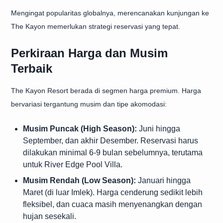
Mengingat popularitas globalnya, merencanakan kunjungan ke
The Kayon memerlukan strategi reservasi yang tepat.
Perkiraan Harga dan Musim
Terbaik
The Kayon Resort berada di segmen harga premium. Harga
bervariasi tergantung musim dan tipe akomodasi:
Musim Puncak (High Season):
Juni hingga
September, dan akhir Desember. Reservasi harus
dilakukan minimal 6-9 bulan sebelumnya, terutama
untuk River Edge Pool Villa.
Musim Rendah (Low Season):
Januari hingga
Maret (di luar Imlek). Harga cenderung sedikit lebih
fleksibel, dan cuaca masih menyenangkan dengan
hujan sesekali.