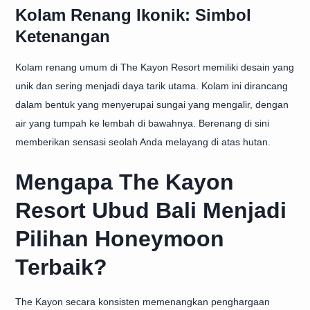
Kolam Renang Ikonik: Simbol
Ketenangan
Kolam renang umum di The Kayon Resort memiliki desain yang
unik dan sering menjadi daya tarik utama. Kolam ini dirancang
dalam bentuk yang menyerupai sungai yang mengalir, dengan
air yang tumpah ke lembah di bawahnya. Berenang di sini
memberikan sensasi seolah Anda melayang di atas hutan.
Mengapa The Kayon
Resort Ubud Bali Menjadi
Pilihan Honeymoon
Terbaik?
The Kayon secara konsisten memenangkan penghargaan