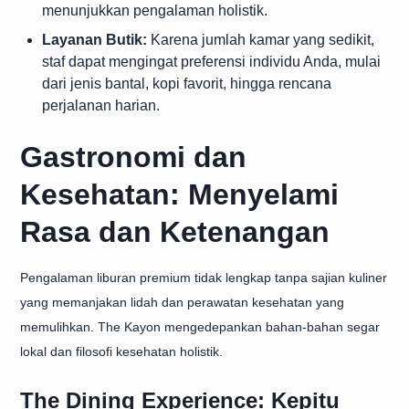
menunjukkan pengalaman holistik.
Layanan Butik:
Karena jumlah kamar yang sedikit,
staf dapat mengingat preferensi individu Anda, mulai
dari jenis bantal, kopi favorit, hingga rencana
perjalanan harian.
Gastronomi dan
Kesehatan: Menyelami
Rasa dan Ketenangan
Pengalaman liburan premium tidak lengkap tanpa sajian kuliner
yang memanjakan lidah dan perawatan kesehatan yang
memulihkan. The Kayon mengedepankan bahan-bahan segar
lokal dan filosofi kesehatan holistik.
The Dining Experience: Kepitu