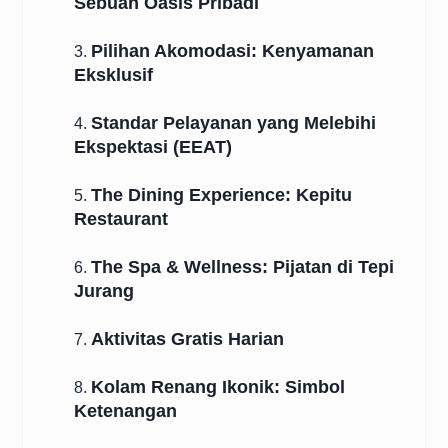
Sebuah Oasis Pribadi
Pilihan Akomodasi: Kenyamanan
3.
Eksklusif
Standar Pelayanan yang Melebihi
4.
Ekspektasi (EEAT)
The Dining Experience: Kepitu
5.
Restaurant
The Spa & Wellness: Pijatan di Tepi
6.
Jurang
Aktivitas Gratis Harian
7.
Kolam Renang Ikonik: Simbol
8.
Ketenangan