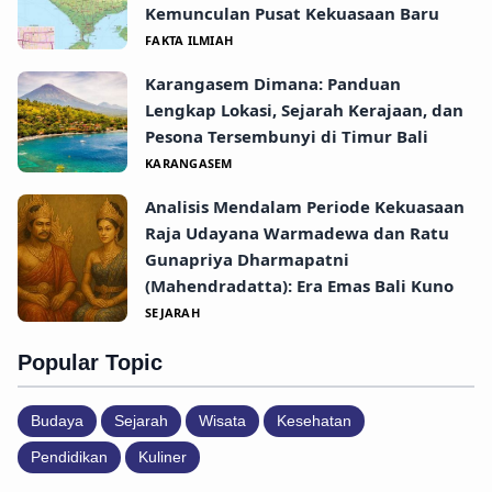
Kemunculan Pusat Kekuasaan Baru
FAKTA ILMIAH
Karangasem Dimana: Panduan
Lengkap Lokasi, Sejarah Kerajaan, dan
Pesona Tersembunyi di Timur Bali
KARANGASEM
Analisis Mendalam Periode Kekuasaan
Raja Udayana Warmadewa dan Ratu
Gunapriya Dharmapatni
(Mahendradatta): Era Emas Bali Kuno
SEJARAH
Popular Topic
Budaya
Sejarah
Wisata
Kesehatan
Pendidikan
Kuliner